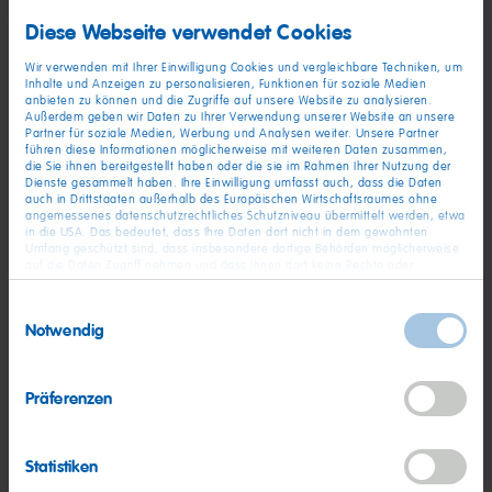
Diese Webseite verwendet Cookies
Wir verwenden mit Ihrer Einwilligung Cookies und vergleichbare Techniken, um
Inhalte und Anzeigen zu personalisieren, Funktionen für soziale Medien
anbieten zu können und die Zugriffe auf unsere Website zu analysieren.
01. Unsere Unternehmenssprache ist Deutsch. Welchem Level
Außerdem geben wir Daten zu Ihrer Verwendung unserer Website an unsere
entsprechen Ihre Deutschkenntnisse?
Partner für soziale Medien, Werbung und Analysen weiter. Unsere Partner
führen diese Informationen möglicherweise mit weiteren Daten zusammen,
die Sie ihnen bereitgestellt haben oder die sie im Rahmen Ihrer Nutzung der
Dienste gesammelt haben. Ihre Einwilligung umfasst auch, dass die Daten
auch in Drittstaaten außerhalb des Europäischen Wirtschaftsraumes ohne
angemessenes datenschutzrechtliches Schutzniveau übermittelt werden, etwa
02. Wie viele Jahre Berufserfahrung haben Sie in der Lüftungs-
in die USA. Das bedeutet, dass Ihre Daten dort nicht in dem gewohnten
und Klimatechnik ?
Umfang geschützt sind, dass insbesondere dortige Behörden möglicherweise
auf die Daten Zugriff nehmen und dass Ihnen dort keine Rechte oder
Rechtsbehelfe zur Verfügung stehen. Sie haben das Rechts, Ihre Einwilligung
jederzeit mit Wirkung für die Zukunft zu widerrufen. In unserer
Einwilligungsauswahl
Datenschutzerklärung
finden Sie detaillierten Informationen zur Verarbeitung
03. Verfügen Sie über eine abgeschlossene Ausbildung in
Notwendig
Ihrer Daten und zum Widerruf Ihrer Einwilligung. Unser Impressum finden Sie
hier
.
einem technischen Beruf?
Präferenzen
04. Bitte nennen Sie uns Ihre derzeitige Kündigungsfrist oder Ihr
gewünschtes Eintrittsdatum.
Statistiken