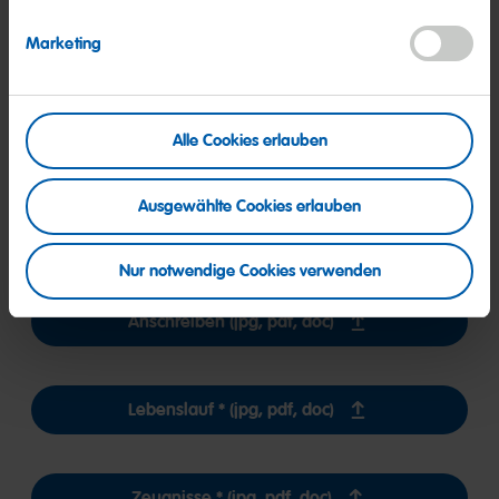
Marketing
05. Bitte nennen Sie uns Ihre Gehaltsvorstellung für ein
Jahresbruttogehalt auf Basis einer 38-Stunden-Woche.
Alle Cookies erlauben
Ausgewählte Cookies erlauben
Die Bewerbungsunterlagen können als JPG-, PDF- oder Word-
Dateien mit bis zu 10 MB pro Datei hochgeladen werden.
Nur notwendige Cookies verwenden
Anschreiben (jpg, pdf, doc)
Lebenslauf * (jpg, pdf, doc)
Zeugnisse * (jpg, pdf, doc)