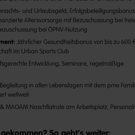
nachts- und Urlaubsgeld, Erfolgsbeteiligungsbonus
nanzierte Altersvorsorge mit Bezuschussung bei freiw
Bezuschussung bei ÖPNV-Nutzung
ment:
Jährlicher Gesundheitsbonus von bis zu 600 €
chaft im Urban Sports Club
fsgerechte Entwicklung, Seminare, regelmäßige
Begleitung in allen Lebenslagen mit dem pme Famili
ert weltweit
 MAOAM Naschflatrate am Arbeitsplatz, Personalr
gekommen? So geht's weiter: