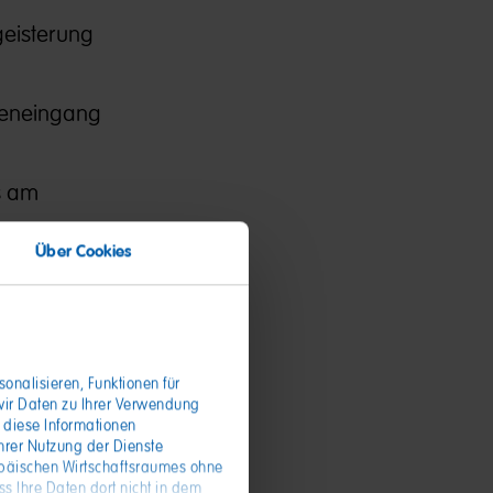
geisterung
areneingang
s am
Über Cookies
rlässig
onalisieren, Funktionen für
wir Daten zu Ihrer Verwendung
 diese Informationen
hrer Nutzung der Dienste
opäischen Wirtschaftsraumes ohne
s Ihre Daten dort nicht in dem