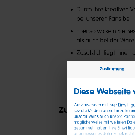
Durch Ihre kreativen 
bei unseren Fans bei
Ebenso wickeln Sie Be
als auch bei der War
Zusätzlich liegt Ihnen
Herzen
Zustimmung
Vor allem führen Sie 
durch und stellen som
Diese Webseite
Wir verwenden mit Ihrer Einwilli
Zutaten, die Sie mit
soziale Medien anbieten zu könn
unserer Website an unsere Partne
möglicherweise mit weiteren Date
Routinierter Umgang m
gesammelt haben. Ihre Einwillig
angemessenes datenschutzrechtlic