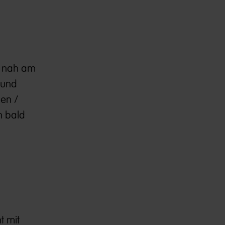
z nah am
 und
den /
n bald
t mit