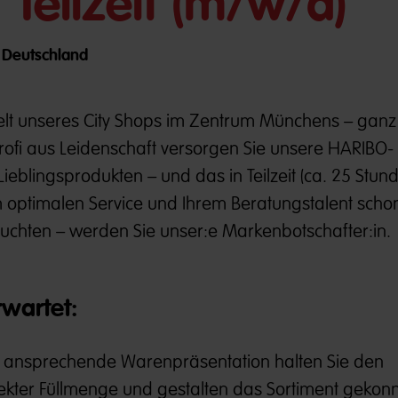
 Teilzeit (m/w/d)
/ Deutschland
elt
unseres City Shops im Zentrum Münchens – gan
rofi aus Leidenschaft versorgen Sie unsere HARIBO-
eblingsprodukten – und das in Teilzeit (ca. 25 Stun
m optimalen Service und Ihrem Beratungstalent scho
chten – werden Sie unser:e Markenbotschafter:in.
rwartet:
ine ansprechende Warenpräsentation halten Sie den
kter Füllmenge und gestalten das Sortiment gekonn