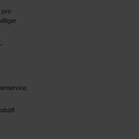
 pro
illiger
,
enservice,
abatt