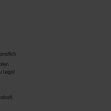
onatlich
nalen
u Legal
abatt,