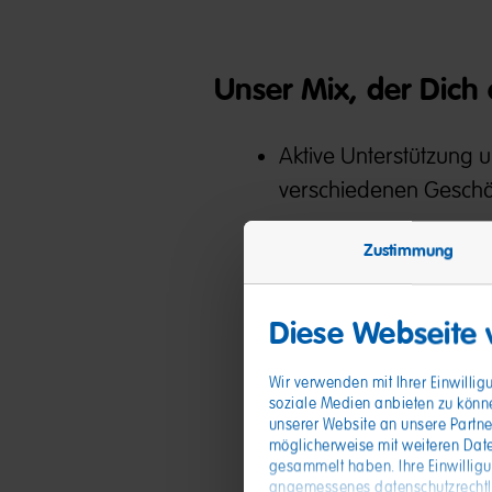
Unser Mix, der Dich 
Aktive Unterstützung 
verschiedenen Geschäf
Handels- und Ge
Zustimmung
Vertragsrecht
Compliance & D
Diese Webseite
Kartellrecht
Wir verwenden mit Ihrer Einwilli
soziale Medien anbieten zu könn
Gewerblicher R
unserer Website an unsere Partne
möglicherweise mit weiteren Date
Lebensmittelrec
gesammelt haben. Ihre Einwillig
angemessenes datenschutzrechtlic