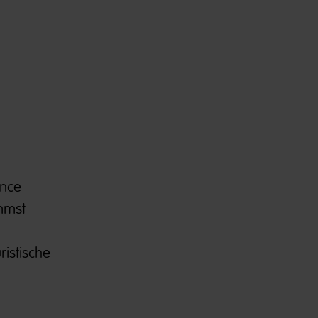
ance
mmst
ristische