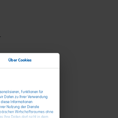
r
Über Cookies
onalisieren, Funktionen für
wir Daten zu Ihrer Verwendung
 diese Informationen
hrer Nutzung der Dienste
opäischen Wirtschaftsraumes ohne
s Ihre Daten dort nicht in dem