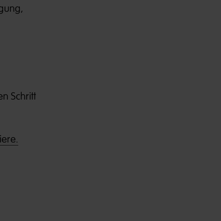
igung,
n Schritt
iere.