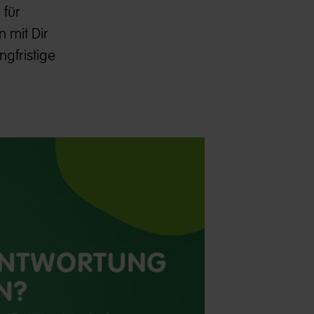
 für
 mit Dir
gfristige