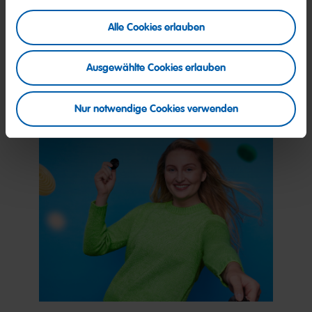
Alle Cookies erlauben
Mehr Informationen über HARIBO als Arbeitgeber findest Du
auf
haribo.com/karriere.
Ausgewählte Cookies erlauben
Jetzt bewerben
Nur notwendige Cookies verwenden