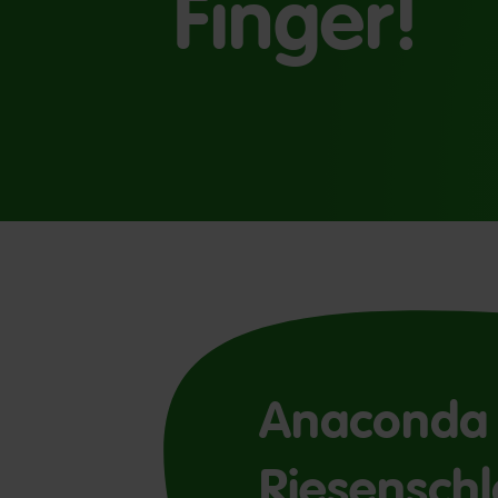
Finger!
Anaconda
Riesensch