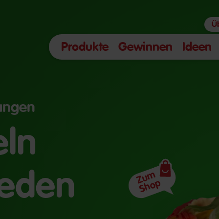
Ü
Produkte
Gewinnen
Ideen
angen
eln
jeden
Zum
Shop