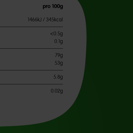
pro 100g
1466kJ / 345kcal
<0.5g
0.1g
79g
53g
5.8g
0.02g