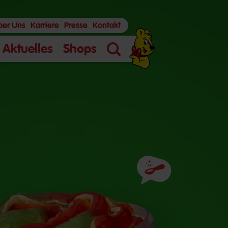
ber Uns
Karriere
Presse
Kontakt
Aktuelles
Shops
Suche
Zutaten