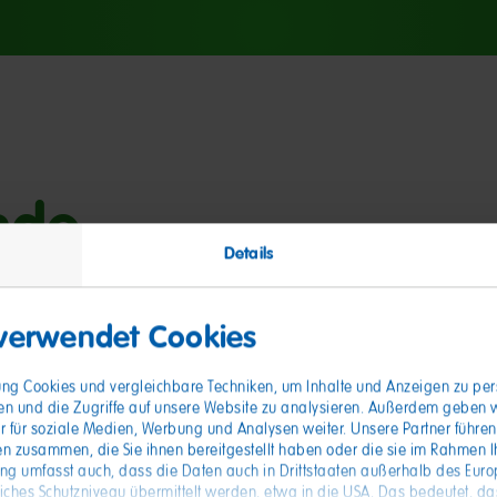
nde
Details
 verwendet Cookies
gung Cookies und vergleichbare Techniken, um Inhalte und Anzeigen zu pers
en und die Zugriffe auf unsere Website zu analysieren. Außerdem geben 
r für soziale Medien, Werbung und Analysen weiter. Unsere Partner führen
n zusammen, die Sie ihnen bereitgestellt haben oder die sie im Rahmen I
ung umfasst auch, dass die Daten auch in Drittstaaten außerhalb des Eur
hes Schutzniveau übermittelt werden, etwa in die USA. Das bedeutet, das