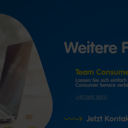
Weitere 
Team Consumer
Lassen Sie sich einfac
Consumer Service verb
+49 2641 300 0
Jetzt Kont