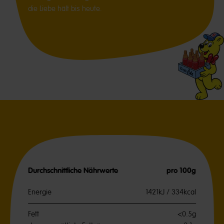
die Liebe hält bis heute.
Durchschnittliche Nährwerte
pro 100g
Energie
1421kJ / 334kcal
Fett
<0.5g