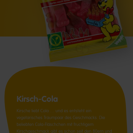
Kirsch-Cola
Kirsche liebt Cola … und es entsteht ein
vegetarisches Traumpaar des Geschmacks. Die
beliebten Cola-Fläschchen mit fruchtigem
Kirschgeschmack gibt es schon seit den 80ern und