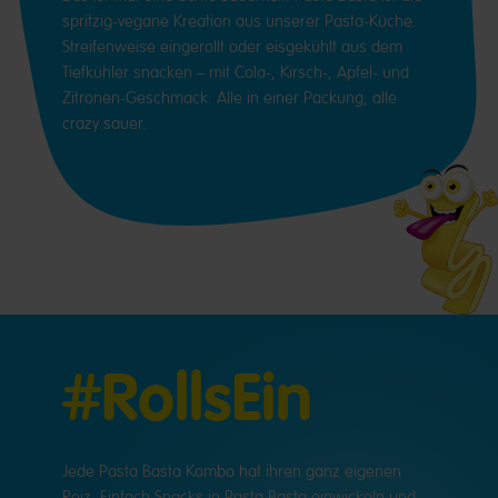
spritzig-vegane Kreation aus unserer Pasta-Küche.
Streifenweise eingerollt oder eisgekühlt aus dem
Tiefkühler snacken – mit Cola-, Kirsch-, Apfel- und
Zitronen-Geschmack. Alle in einer Packung, alle
crazy sauer.
#RollsEin
Jede Pasta Basta Kombo hat ihren ganz eigenen
Reiz. Einfach Snacks in Pasta Basta einwickeln und