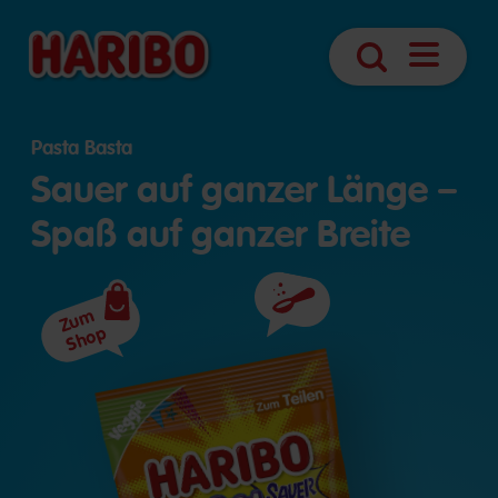
Navigatio
Suche
öffnen
Pasta Basta
Sauer auf ganzer Länge –
Spaß auf ganzer Breite
Zum
Zutaten
Shop