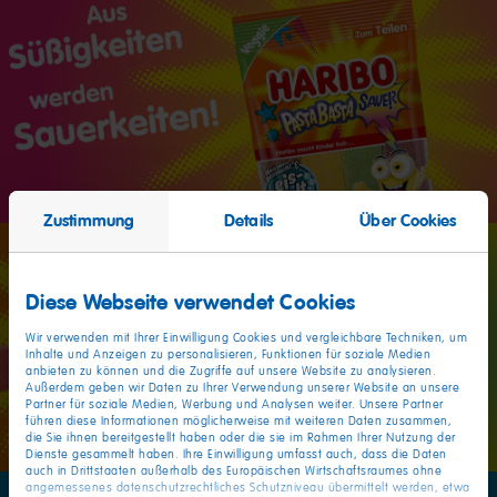
Zustimmung
Details
Über Cookies
Diese Webseite verwendet Cookies
Wir verwenden mit Ihrer Einwilligung Cookies und vergleichbare Techniken, um
Inhalte und Anzeigen zu personalisieren, Funktionen für soziale Medien
anbieten zu können und die Zugriffe auf unsere Website zu analysieren.
Außerdem geben wir Daten zu Ihrer Verwendung unserer Website an unsere
Partner für soziale Medien, Werbung und Analysen weiter. Unsere Partner
führen diese Informationen möglicherweise mit weiteren Daten zusammen,
die Sie ihnen bereitgestellt haben oder die sie im Rahmen Ihrer Nutzung der
Dienste gesammelt haben. Ihre Einwilligung umfasst auch, dass die Daten
auch in Drittstaaten außerhalb des Europäischen Wirtschaftsraumes ohne
angemessenes datenschutzrechtliches Schutzniveau übermittelt werden, etwa