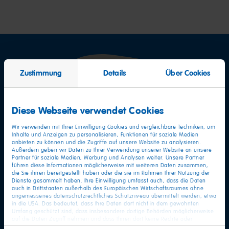
Zustimmung
Details
Über Cookies
Diese Webseite verwendet Cookies
Wir verwenden mit Ihrer Einwilligung Cookies und vergleichbare Techniken, um
Inhalte und Anzeigen zu personalisieren, Funktionen für soziale Medien
anbieten zu können und die Zugriffe auf unsere Website zu analysieren.
Außerdem geben wir Daten zu Ihrer Verwendung unserer Website an unsere
Partner für soziale Medien, Werbung und Analysen weiter. Unsere Partner
führen diese Informationen möglicherweise mit weiteren Daten zusammen,
die Sie ihnen bereitgestellt haben oder die sie im Rahmen Ihrer Nutzung der
Dienste gesammelt haben. Ihre Einwilligung umfasst auch, dass die Daten
auch in Drittstaaten außerhalb des Europäischen Wirtschaftsraumes ohne
angemessenes datenschutzrechtliches Schutzniveau übermittelt werden, etwa
in die USA. Das bedeutet, dass Ihre Daten dort nicht in dem gewohnten
Umfang geschützt sind, dass insbesondere dortige Behörden möglicherweise
auf die Daten Zugriff nehmen und dass Ihnen dort keine Rechte oder
Rechtsbehelfe zur Verfügung stehen. Sie haben das Rechts, Ihre Einwilligung