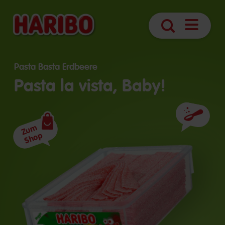
Navigatio
Suche
öffnen
Pasta Basta Erdbeere
Pasta la vista, Baby!
Zutaten
Zum
Shop