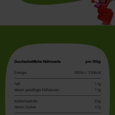
Durchschnittliche Nährwerte
pro 100g
Energie
1485kJ / 350kcal
Fett
1.1g
davon gesättigte Fettsäuren
1.1g
Kohlenhydrate
83g
davon Zucker
57g