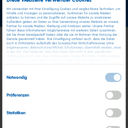
prickelnden Brausekern stehen für ganz großen Kauspaß –
Wir verwenden mit Ihrer Einwilligung Cookies und vergleichbare Techniken, um
seht selbst.
Inhalte und Anzeigen zu personalisieren, Funktionen für soziale Medien
anbieten zu können und die Zugriffe auf unsere Website zu analysieren.
Außerdem geben wir Daten zu Ihrer Verwendung unserer Website an unsere
Partner für soziale Medien, Werbung und Analysen weiter. Unsere Partner
führen diese Informationen möglicherweise mit weiteren Daten zusammen,
die Sie ihnen bereitgestellt haben oder die sie im Rahmen Ihrer Nutzung der
Dienste gesammelt haben. Ihre Einwilligung umfasst auch, dass die Daten
auch in Drittstaaten außerhalb des Europäischen Wirtschaftsraumes ohne
angemessenes datenschutzrechtliches Schutzniveau übermittelt werden, etwa
in die USA. Das bedeutet, dass Ihre Daten dort nicht in dem gewohnten
Umfang geschützt sind, dass insbesondere dortige Behörden möglicherweise
auf die Daten Zugriff nehmen und dass Ihnen dort keine Rechte oder
Rechtsbehelfe zur Verfügung stehen. Sie haben das Rechts, Ihre Einwilligung
jederzeit mit Wirkung für die Zukunft zu widerrufen. In unserer
Einwilligungsauswahl
Datenschutzerklärung
finden Sie detaillierten Informationen zur Verarbeitung
Notwendig
Ihrer Daten und zum Widerruf Ihrer Einwilligung. Unser Impressum finden Sie
hier
.
Präferenzen
Statistiken