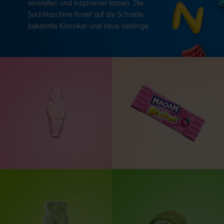
einstellen und inspirieren lassen. Die
SuchNaschine findet auf die Schnelle
bekannte Klassiker und neue Lieblinge.
Bumix
MaoMix,
-
MAOAM
Bumix
Stripes
Teufel
-
Himbeere