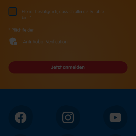
Hiermit bestätige ich, dass ich älter als 16 Jahre
bin. *
* Pflichtfelder
Anti-Robot Verification
Jetzt anmelden
Facebook
Instagram
YouTube