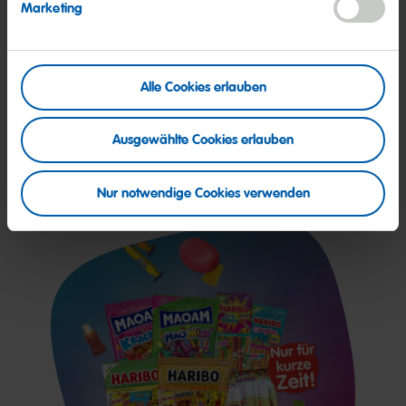
Marketing
HARIBO halal naschen!
Alle Cookies erlauben
Entdecke unsere Auswahl an süßen Halal-
Produkten im Online-Shop.
Ausgewählte Cookies erlauben
Her damit!
Nur notwendige Cookies verwenden