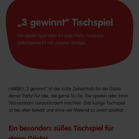
„3 gewinnt“ Tischspiel
Die ideale Spiel-Idee für jede Party, ruckzuck
selbstgemacht mit unserer Vorlage.
HARIBO „3 gewinnt“ ist der süße Zeitvertreib für die Gäste
deiner Party! Für alle, die gerne Tic-Tac-Toe spielen oder ihren
Sitznachbarn herausfordern möchten: Das lustige Tischspiel
ist bei allen beliebt und ohne viel Material zu zweit spielbar.
Ein besonders süßes Tischspiel für
deine Gäste!