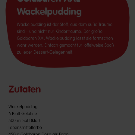
Wackelpudding
Wackelpudding ist der Stoff, aus dem süße Träume
sind – und nicht nur Kinderträume. Der große
Goldbären XXL Wackelpudding lässt sie formschön
wahr werden. Einfach gemacht für löffelweise Spaß
zu jeder Dessert-Gelegenheit.
Zutaten
Wackelpudding
6 Blatt Gelatine
500 ml Saft (klar)
Lebensmittelfarbe
450 g Goldbären Dose als Form