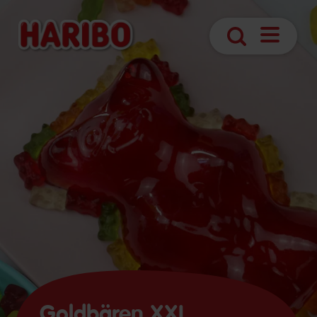
Navigatio
Suche
öffnen
Goldbären XXL