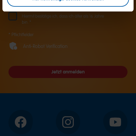
finden Sie in unserer
Datenschutzerklärung
. *
Hiermit bestätige ich, dass ich älter als 16 Jahre
bin. *
* Pflichtfelder
Anti-Robot Verification
Jetzt anmelden
Facebook
Instagram
YouTube