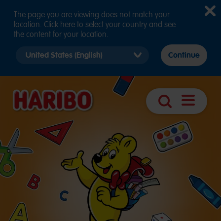
The page you are viewing does not match your
location. Click here to select your country and see
the content for your location.
Select
Continue
country
version
Navigatio
Suche
öffnen