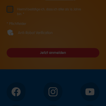
Hiermit bestätige ich, dass ich älter als 16 Jahre
bin. *
* Pflichtfelder
Anti-Robot Verification
Jetzt anmelden
Facebook
Instagram
YouTube