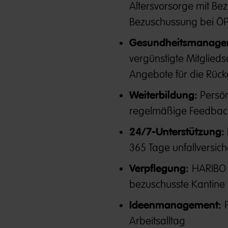
Altersvorsorge mit Be
Bezuschussung bei Ö
Gesundheitsmanage
vergünstigte Mitglied
Angebote für die Rüc
Weiterbildung:
Persön
regelmäßige Feedbac
24/7-Unterstützung:
365 Tage unfallversich
Verpflegung:
HARIBO 
bezuschusste Kantine 
Ideenmanagement:
Arbeitsalltag