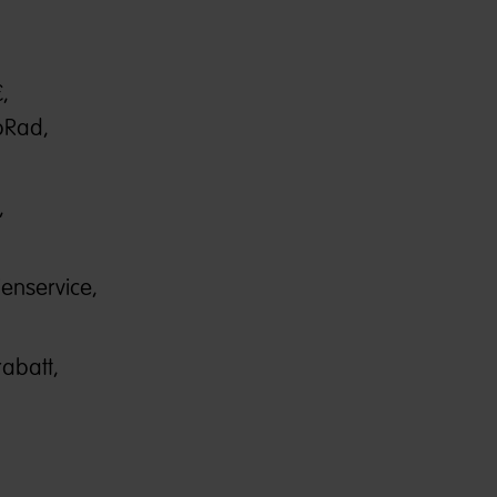
,
bRad,
,
enservice,
abatt,