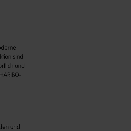
)
oderne
ktion sind
rtlich und
h HARIBO-
nden und