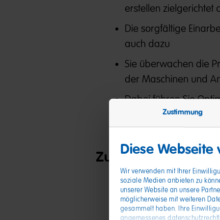
erstellen zielgericht
Die sorgfältige Einarb
auch dazu
Sie überwachen die Pr
der Maschinen und An
Dabei führen Sie Optim
Zustimmung
Maschinenleistung ve
Diese Webseite
Zutaten, die Sie mit
Wir verwenden mit Ihrer Einwilli
soziale Medien anbieten zu könn
Mehrjährige Berufs- u
unserer Website an unsere Partne
möglicherweise mit weiteren Date
vorzugsweise in der Le
gesammelt haben. Ihre Einwillig
angemessenes datenschutzrechtlic