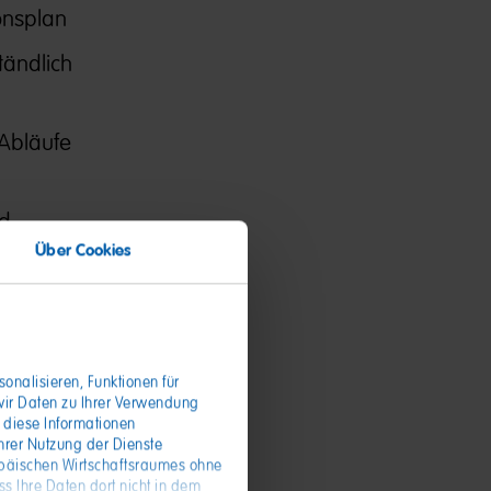
onsplan
tändlich
 Abläufe
nd
Über Cookies
onalisieren, Funktionen für
wir Daten zu Ihrer Verwendung
on,
 diese Informationen
hrer Nutzung der Dienste
opäischen Wirtschaftsraumes ohne
s Ihre Daten dort nicht in dem