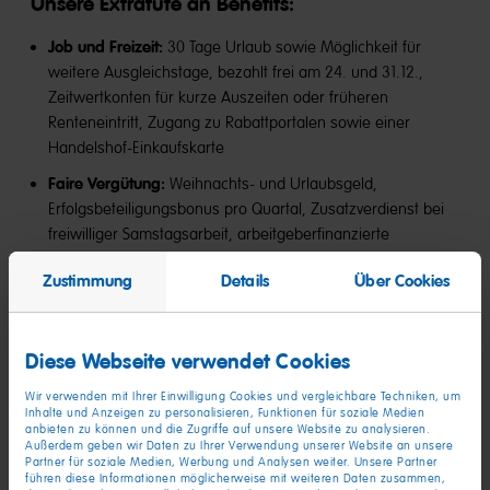
Unsere Extratüte an Benefits​:
Job und Freizeit:
30 Tage Urlaub sowie Möglichkeit für
weitere Ausgleichstage, bezahlt frei am 24. und 31.12.,
Zeitwertkonten für kurze Auszeiten oder früheren
Renteneintritt, Zugang zu Rabattportalen sowie einer
Handelshof-Einkaufskarte
Faire Vergütung:
Weihnachts- und Urlaubsgeld,
Erfolgsbeteiligungsbonus pro Quartal, Zusatzverdienst bei
freiwilliger Samstagsarbeit, arbeitgeberfinanzierte
Altersvorsorge mit Bezuschussung bei freiwilliger
Zustimmung
Details
Über Cookies
Entgeltumwandlung, Bezuschussung bei ÖPNV-Nutzung
Gesundheitsmanagement:
Jährlicher Gesundheitsbonus
von bis zu 600 €, vergünstigte Mitgliedschaft im Urban
Diese Webseite verwendet Cookies
Sports Club, Fahrradleasing über JobRad, Angebote für die
Rückengesundheit
Wir verwenden mit Ihrer Einwilligung Cookies und vergleichbare Techniken, um
Inhalte und Anzeigen zu personalisieren, Funktionen für soziale Medien
Weiterbildung:
Persönliche Entwicklungsangebote,
anbieten zu können und die Zugriffe auf unsere Website zu analysieren.
Außerdem geben wir Daten zu Ihrer Verwendung unserer Website an unsere
Seminare, E-Learnings, regelmäßige Feedbackgespräche
Partner für soziale Medien, Werbung und Analysen weiter. Unsere Partner
führen diese Informationen möglicherweise mit weiteren Daten zusammen,