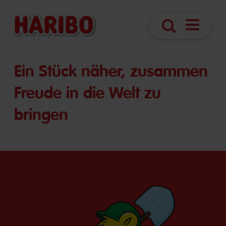
Navigatio
Suche
öffnen
Ein Stück näher, zusammen
Freude in die Welt zu
bringen