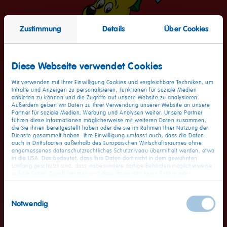
Zustimmung
Details
Über Cookies
Diese Webseite verwendet Cookies
Wir verwenden mit Ihrer Einwilligung Cookies und vergleichbare Techniken, um
Inhalte und Anzeigen zu personalisieren, Funktionen für soziale Medien
anbieten zu können und die Zugriffe auf unsere Website zu analysieren.
Außerdem geben wir Daten zu Ihrer Verwendung unserer Website an unsere
Partner für soziale Medien, Werbung und Analysen weiter. Unsere Partner
führen diese Informationen möglicherweise mit weiteren Daten zusammen,
die Sie ihnen bereitgestellt haben oder die sie im Rahmen Ihrer Nutzung der
Dienste gesammelt haben. Ihre Einwilligung umfasst auch, dass die Daten
auch in Drittstaaten außerhalb des Europäischen Wirtschaftsraumes ohne
angemessenes datenschutzrechtliches Schutzniveau übermittelt werden, etwa
Wartungsarbeiten - Wir
in die USA. Das bedeutet, dass Ihre Daten dort nicht in dem gewohnten
Umfang geschützt sind, dass insbesondere dortige Behörden möglicherweise
auf die Daten Zugriff nehmen und dass Ihnen dort keine Rechte oder
bitten um etwas Geduld
Rechtsbehelfe zur Verfügung stehen. Sie haben das Rechts, Ihre Einwilligung
jederzeit mit Wirkung für die Zukunft zu widerrufen. In unserer
Einwilligungsauswahl
Datenschutzerklärung
finden Sie detaillierten Informationen zur Verarbeitung
Notwendig
Ihrer Daten und zum Widerruf Ihrer Einwilligung. Unser Impressum finden Sie
Vielen Dank für Ihr Interesse an der bunten Karrierewelt von
hier
.
HARIBO. Es finden gerade Wartungsarbeiten statt, die ca. 1h