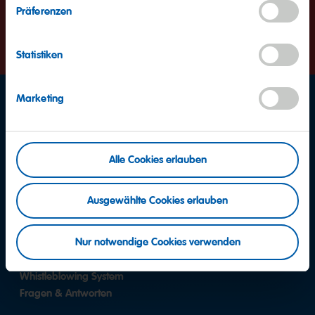
andauern. Dadurch ist eine Bewerbung momentan leider nicht
Präferenzen
möglich. Bitte probieren Sie es später erneut. Vielen Dank für
Ihr Verständnis.
Statistiken
Marketing
Facebook
Instagram
YouTube
Alle Cookies erlauben
Ausgewählte Cookies erlauben
Pinterest
Xing
LinkedIn
Nur notwendige Cookies verwenden
Whistleblowing System
Fragen & Antworten