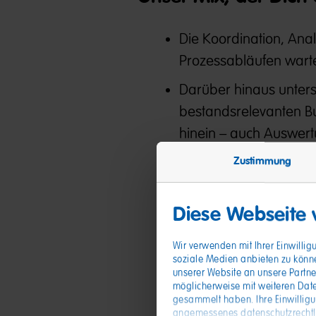
Die Koordination, Ana
Prozessabläufen warte
Darüber hinaus unters
bestandsrelevanten B
hinein – auch Auswer
Du übernimmst die Ko
Zustimmung
WMS-System ans ERP-
Diese Webseite
Auch die Koordinatio
zu Deinen Aufgaben
Wir verwenden mit Ihrer Einwilli
soziale Medien anbieten zu könn
Und auch Prozessabla
unserer Website an unsere Partne
bereitest Präsentatio
möglicherweise mit weiteren Date
gesammelt haben. Ihre Einwillig
angemessenes datenschutzrechtlic