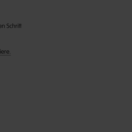
n Schritt
iere.