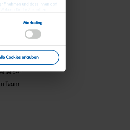
riff nehmen und dass Ihnen dort
 Wirkung für die Zukunft zu
 Daten und zum Widerruf Ihrer
Marketing
 mit
ine
Alle Cookies erlauben
weise SAP
 im Team