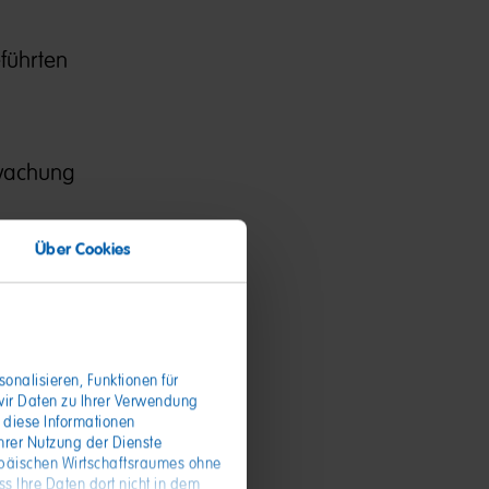
führten
rwachung
gen vom
Über Cookies
en gehört
onalisieren, Funktionen für
wir Daten zu Ihrer Verwendung
u an und
 diese Informationen
hrer Nutzung der Dienste
opäischen Wirtschaftsraumes ohne
s Ihre Daten dort nicht in dem