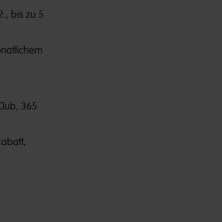
2., bis zu 5
onatlichem
Club, 365
abatt,