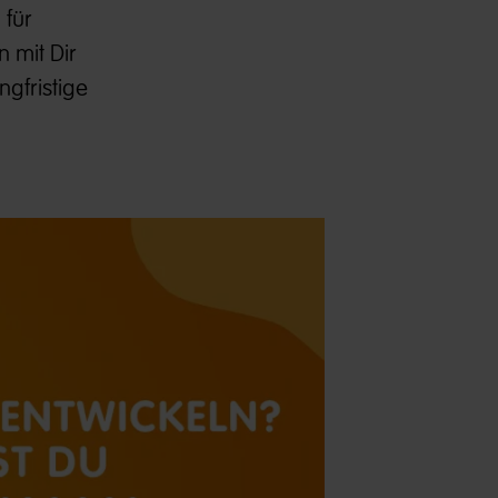
 für
 mit Dir
gfristige