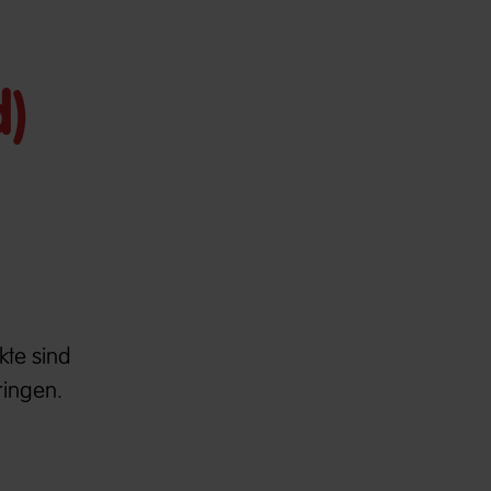
)
te sind
ringen.