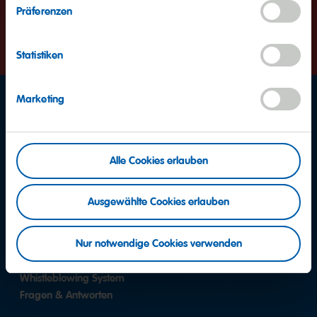
andauern. Dadurch ist eine Bewerbung momentan leider nicht
Präferenzen
möglich. Bitte probieren Sie es später erneut. Vielen Dank für
Ihr Verständnis.
Statistiken
Marketing
Facebook
Instagram
YouTube
Alle Cookies erlauben
Ausgewählte Cookies erlauben
Pinterest
Xing
LinkedIn
Nur notwendige Cookies verwenden
Whistleblowing System
Fragen & Antworten