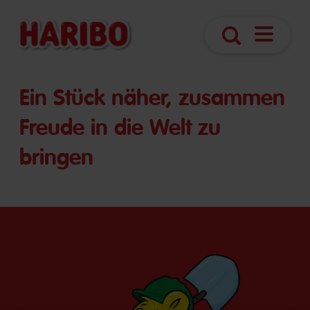
Navigatio
Suche
öffnen
Ein Stück näher, zusammen
Freude in die Welt zu
bringen