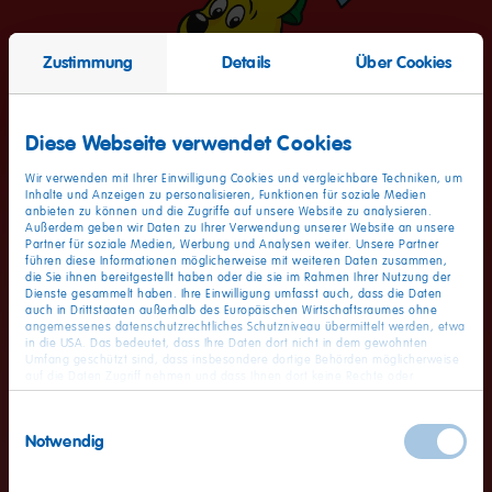
Zustimmung
Details
Über Cookies
Diese Webseite verwendet Cookies
Wir verwenden mit Ihrer Einwilligung Cookies und vergleichbare Techniken, um
Inhalte und Anzeigen zu personalisieren, Funktionen für soziale Medien
anbieten zu können und die Zugriffe auf unsere Website zu analysieren.
Außerdem geben wir Daten zu Ihrer Verwendung unserer Website an unsere
Partner für soziale Medien, Werbung und Analysen weiter. Unsere Partner
führen diese Informationen möglicherweise mit weiteren Daten zusammen,
die Sie ihnen bereitgestellt haben oder die sie im Rahmen Ihrer Nutzung der
Dienste gesammelt haben. Ihre Einwilligung umfasst auch, dass die Daten
auch in Drittstaaten außerhalb des Europäischen Wirtschaftsraumes ohne
angemessenes datenschutzrechtliches Schutzniveau übermittelt werden, etwa
Wartungsarbeiten - Wir
in die USA. Das bedeutet, dass Ihre Daten dort nicht in dem gewohnten
Umfang geschützt sind, dass insbesondere dortige Behörden möglicherweise
auf die Daten Zugriff nehmen und dass Ihnen dort keine Rechte oder
bitten um etwas Geduld
Rechtsbehelfe zur Verfügung stehen. Sie haben das Rechts, Ihre Einwilligung
jederzeit mit Wirkung für die Zukunft zu widerrufen. In unserer
Einwilligungsauswahl
Datenschutzerklärung
finden Sie detaillierten Informationen zur Verarbeitung
Notwendig
Ihrer Daten und zum Widerruf Ihrer Einwilligung. Unser Impressum finden Sie
Vielen Dank für Ihr Interesse an der bunten Karrierewelt von
hier
.
HARIBO. Es finden gerade Wartungsarbeiten statt, die ca. 1h