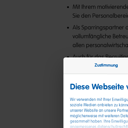
Mit Ihrem motivierend
Sie den Personalberei
Als Sparringspartner 
vollumfängliche Betre
allen personalwirtscha
Auch für das Recruitin
inklusive der Persona
Zustimmung
Neben der Steuerung 
Diese Webseite
Führungskräfteentwic
Zeitwirtschaft sicher
Wir verwenden mit Ihrer Einwilli
soziale Medien anbieten zu könn
Mit Ihrer Expertise er
unserer Website an unsere Partne
Transformationsprozes
möglicherweise mit weiteren Date
gesammelt haben. Ihre Einwillig
Organisationsentwick
angemessenes datenschutzrechtlic