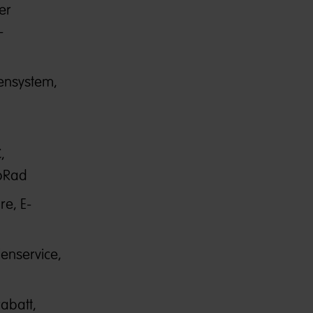
er
-
ensystem,
,
obRad
e, E-
enservice,
abatt,