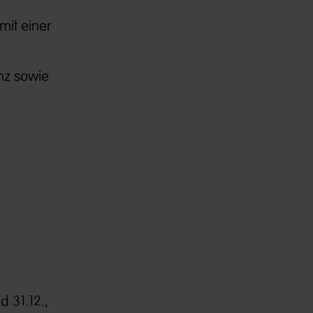
it einer
nz sowie
d 31.12.,