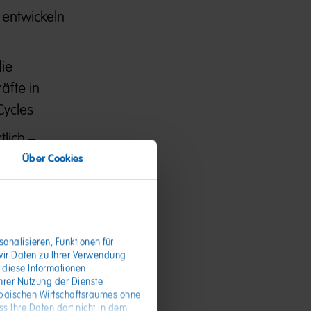
 entwickeln
ie
äfte in
Cycles
tlich –
r
Über Cookies
äße
onalisieren, Funktionen für
wir Daten zu Ihrer Verwendung
 diese Informationen
hrer Nutzung der Dienste
opäischen Wirtschaftsraumes ohne
s Ihre Daten dort nicht in dem