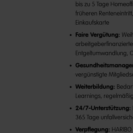
bis zu 5 Tage Homeoffi
früheren Renteneintri
Einkaufskarte
Faire Vergütung:
Weih
arbeitgeberfinanzierte
Entgeltumwandlung, O
Gesundheitsmanage
vergünstigte Mitglied
Weiterbildung:
Bedarf
Learnings, regelmäßi
24/7-Unterstützung:
365 Tage unfallversich
Verpflegung:
HARIBO &