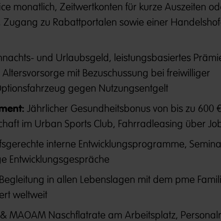
ce monatlich, Zeitwertkonten für kurze Auszeiten od
tt, Zugang zu Rabattportalen sowie einer Handelshof
nachts- und Urlaubsgeld, leistungsbasiertes Prämi
 Altersvorsorge mit Bezuschussung bei freiwilliger
ptionsfahrzeug gegen Nutzungsentgelt
ment:
Jährlicher Gesundheitsbonus von bis zu 600 €
schaft im Urban Sports Club, Fahrradleasing über J
sgerechte interne Entwicklungsprogramme, Seminar
ge Entwicklungsgespräche
Begleitung in allen Lebenslagen mit dem pme Famili
ert weltweit
 MAOAM Naschflatrate am Arbeitsplatz, Personalr