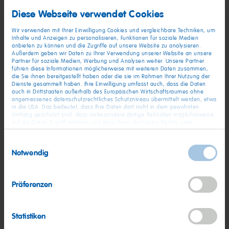
So bin ich auf HARIBO aufmerksam geworden
Diese Webseite verwendet Cookies
Wir verwenden mit Ihrer Einwilligung Cookies und vergleichbare Techniken, um
Inhalte und Anzeigen zu personalisieren, Funktionen für soziale Medien
anbieten zu können und die Zugriffe auf unsere Website zu analysieren.
Außerdem geben wir Daten zu Ihrer Verwendung unserer Website an unsere
Partner für soziale Medien, Werbung und Analysen weiter. Unsere Partner
führen diese Informationen möglicherweise mit weiteren Daten zusammen,
Ist der Arbeitsort für Sie gut erreichbar oder sind Sie bereit für
die Sie ihnen bereitgestellt haben oder die sie im Rahmen Ihrer Nutzung der
Dienste gesammelt haben. Ihre Einwilligung umfasst auch, dass die Daten
den Job umzuziehen?
auch in Drittstaaten außerhalb des Europäischen Wirtschaftsraumes ohne
angemessenes datenschutzrechtliches Schutzniveau übermittelt werden, etwa
in die USA. Das bedeutet, dass Ihre Daten dort nicht in dem gewohnten
Umfang geschützt sind, dass insbesondere dortige Behörden möglicherweise
auf die Daten Zugriff nehmen und dass Ihnen dort keine Rechte oder
Bei HARIBO legen wir den Fokus auf den persönlichen
Rechtsbehelfe zur Verfügung stehen. Sie haben das Rechts, Ihre Einwilligung
Austausch und gleichzeitig ist uns die Vereinbarkeit von
jederzeit mit Wirkung für die Zukunft zu widerrufen. In unserer
Einwilligungsauswahl
Datenschutzerklärung
finden Sie detaillierten Informationen zur Verarbeitung
beruflichen und privaten Anforderungen selbstverständlich sehr
Notwendig
Ihrer Daten und zum Widerruf Ihrer Einwilligung. Unser Impressum finden Sie
wichtig. So kann monatlich an bis zu 5 Tagen von zu Hause
hier
.
gearbeitet werden. Wären Sie mit dieser Regelung
einverstanden?
Präferenzen
Statistiken
Bitte nennen Sie uns Ihre Gehaltsvorstellung für ein