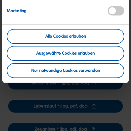
Jahresbruttogehalt auf Basis einer 24-Stunden-Woche. Wir
wissen, dass i.d.R. das Gesamtpaket entscheidend ist und
Marketing
diese Angabe manchmal schwierig sein kann, daher können
Sie auch eine Gehaltsspanne angeben.
Alle Cookies erlauben
Ausgewählte Cookies erlauben
Die Bewerbungsunterlagen können als JPG-, PDF- oder Word-
Dateien mit bis zu 10 MB pro Datei hochgeladen werden.
Nur notwendige Cookies verwenden
Anschreiben * (jpg, pdf, doc)
Lebenslauf * (jpg, pdf, doc)
Zeugnisse * (jpg, pdf, doc)