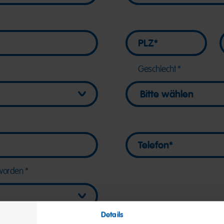
PLZ
PLZ
Geschlecht
Telefon
Telefon
eworden
Details