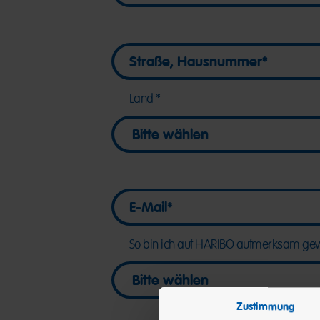
Straße, Hausnummer
Straße, Hausnummer
Land
E-Mail
E-Mail
So bin ich auf HARIBO aufmerksam g
Zustimmung