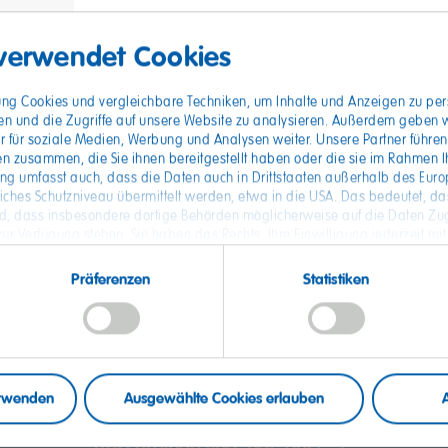
 verwendet Cookies
(Früh-, Spät- und Nachtschicht)
02. Unsere Unternehmens
entsprechen Ihre Deutsc
gung Cookies und vergleichbare Techniken, um Inhalte und Anzeigen zu pers
en und die Zugriffe auf unsere Website zu analysieren. Außerdem geben 
r für soziale Medien, Werbung und Analysen weiter. Unsere Partner führen
n zusammen, die Sie ihnen bereitgestellt haben oder die sie im Rahmen I
ung umfasst auch, dass die Daten auch in Drittstaaten außerhalb des Eur
in?
hes Schutzniveau übermittelt werden, etwa in die USA. Das bedeutet, das
, dass insbesondere dortige Behörden möglicherweise auf die Daten Zug
ur Verfügung stehen. Sie haben das Rechts, Ihre Einwilligung jederzeit mit
tzerklärung
finden Sie detaillierten Informationen zur Verarbeitung Ihrer
hier
nden Sie
.
Präferenzen
Statistiken
PG-, PDF- oder Word-Dateien mit bis zu 10 MB pro Datei hoc
erwenden
Ausgewählte Cookies erlauben
Anschreiben (jpg, pdf, doc)