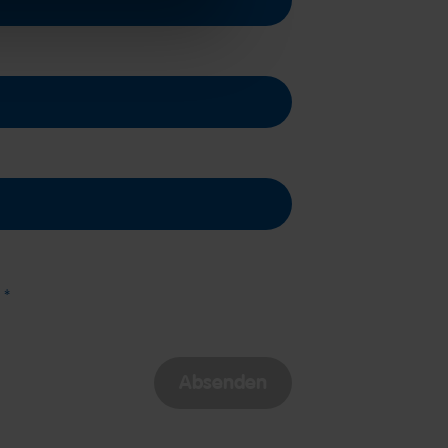
 *
Absenden