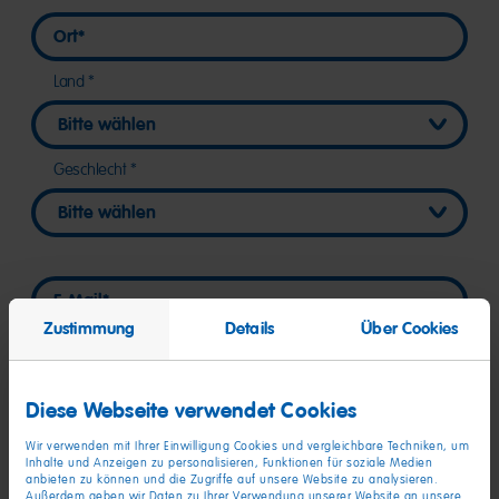
Ort
Ort
Land
Geschlecht
E-Mail
E-Mail
Zustimmung
Details
Über Cookies
Telefon
Telefon
Diese Webseite verwendet Cookies
So bin ich auf HARIBO aufmerksam geworden
Wir verwenden mit Ihrer Einwilligung Cookies und vergleichbare Techniken, um
Inhalte und Anzeigen zu personalisieren, Funktionen für soziale Medien
anbieten zu können und die Zugriffe auf unsere Website zu analysieren.
Außerdem geben wir Daten zu Ihrer Verwendung unserer Website an unsere