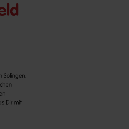
eld
n Solingen.
ichen
nen
s Dir mit