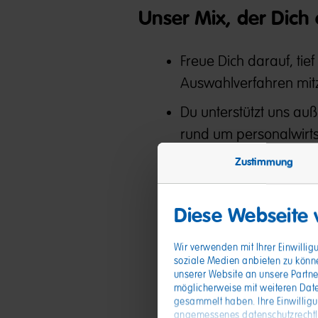
Unser Mix, der Dich 
Freue Dich darauf, ti
Auswahlverfahren mit
Du unterstützt uns au
rund um personalwirts
Dabei lernst du auch
Zustimmung
kennen
Diese Webseite
Auch die selbstständig
Dokumentationen für 
Wir verwenden mit Ihrer Einwilli
soziale Medien anbieten zu könn
Und auch strategische
unserer Website an unsere Partne
möglicherweise mit weiteren Date
gesammelt haben. Ihre Einwillig
angemessenes datenschutzrechtlic