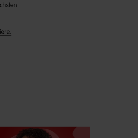
ächsten
iere.