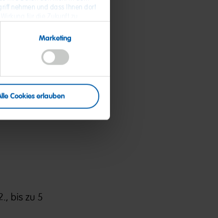
riff nehmen und dass Ihnen dort
 Wirkung für die Zukunft zu
 Daten und zum Widerruf Ihrer
,
Marketing
enüber
Alle Cookies erlauben
S-Office
2., bis zu 5