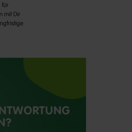
 für
 mit Dir
gfristige