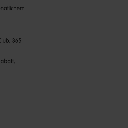
onatlichem
Club, 365
abatt,