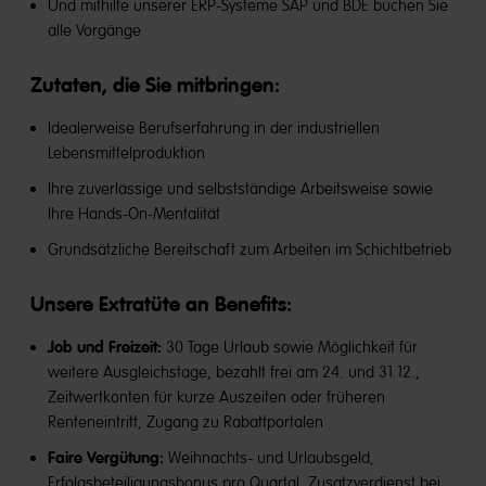
Und mithilfe unserer ERP-Systeme SAP und BDE buchen Sie
alle Vorgänge
Zutaten, die Sie mitbringen:
Idealerweise Berufserfahrung in der industriellen
Lebensmittelproduktion
Ihre zuverlässige und selbstständige Arbeitsweise sowie
Ihre Hands-On-Mentalität
Grundsätzliche Bereitschaft zum Arbeiten im Schichtbetrieb
Unsere Extratüte an Benefits​:
Job und Freizeit:
30 Tage Urlaub sowie Möglichkeit für
weitere Ausgleichstage, bezahlt frei am 24. und 31.12.,
Zeitwertkonten für kurze Auszeiten oder früheren
Renteneintritt, Zugang zu Rabattportalen
Faire Vergütung:
Weihnachts- und Urlaubsgeld,
Erfolgsbeteiligungsbonus pro Quartal, Zusatzverdienst bei