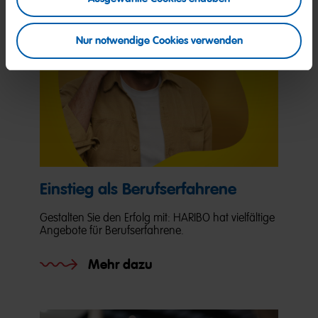
Nur notwendige Cookies verwenden
Einstieg als Berufserfahrene
Gestalten Sie den Erfolg mit: HARIBO hat vielfältige
Angebote für Berufserfahrene.
Mehr dazu