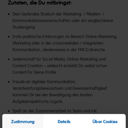
Zutaten, die Du mitbringst:
Dein laufendes Studium der Marketing- / Medien- /
Kommunikationswissenschaften oder ein vergleichbarer
Studiengang
Erste praktische Erfahrungen im Bereich Online-Marketing,
Marketing oder in der crossmedialen / integrierten
Kommunikation, idealerweise in der FMCG-Branche
Leidenschaft für Social Media, Online Marketing und
Content Creation – vielleicht erstellst Du selbst schon
Content für Deine Profile
Freude an digitaler Kommunikation,
Verantwortungsbewusstsein und Gewissenhaftigkeit
kommen Dir bei der Bewältigung des breiten
Aufgabenspektrums zugute
Spaß an der Zusammenarbeit im Team und mit
verschiedenen Schnittstellen sowie Dienstleistern
Zustimmung
Details
Über Cookies
Sicherer Umgang mit MS-Office sowie weiteren Tracking-