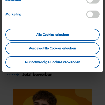
Days mit Werksbesichtigung, HARIBO-Buddy, regelmäßige
Feedbackgespräche
Marketing
Auf den Geschmack gekommen? So geht's
weiter:
Alle Cookies erlauben
Nina Witteler freut sich auf Deine Bewerbung über unser
Online-Portal. Im nächsten Schritt melden wir uns bei Dir!
Ausgewählte Cookies erlauben
Mehr Informationen über HARIBO als Arbeitgeber findest Du
auf
haribo.com/karriere.
Nur notwendige Cookies verwenden
Jetzt bewerben