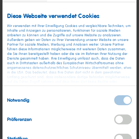
und Analysetools, Verständnis der Social-Media-
Plattformen, CMS o. a. runden all das ab
Diese Webseite verwendet Cookies
Wir verwenden mit Ihrer Einwilligung Cookies und vergleichbare Techniken, um
Unsere Extratüte an Benefits​:
Inhalte und Anzeigen zu personalisieren, Funktionen für soziale Medien
anbieten zu können und die Zugriffe auf unsere Website zu analysieren.
Job und Freizeit:
Außerdem geben wir Daten zu Ihrer Verwendung unserer Website an unsere
Flexibel Arbeiten in Gleitzeit, bezahlt frei
Partner für soziale Medien, Werbung und Analysen weiter. Unsere Partner
am 24. und 31.12., bis zu 5 Tage Homeoffice monatlich,
führen diese Informationen möglicherweise mit weiteren Daten zusammen,
die Sie ihnen bereitgestellt haben oder die sie im Rahmen Ihrer Nutzung der
Zugang zu Rabattportalen
Dienste gesammelt haben. Ihre Einwilligung umfasst auch, dass die Daten
auch in Drittstaaten außerhalb des Europäischen Wirtschaftsraumes ohne
Faire Vergütung:
Für alle Praktikant:innen nach
angemessenes datenschutzrechtliches Schutzniveau übermittelt werden, etwa
Mindestlohn plus 130 € monatlichem Fahrtkostenzuschuss
in die USA. Das bedeutet, dass Ihre Daten dort nicht in dem gewohnten
Umfang geschützt sind, dass insbesondere dortige Behörden möglicherweise
Praktikums-Vorteile:
auf die Daten Zugriff nehmen und dass Ihnen dort keine Rechte oder
Enge Begleitung durch
Rechtsbehelfe zur Verfügung stehen. Sie haben das Rechts, Ihre Einwilligung
Praktikumsbetreuung
jederzeit mit Wirkung für die Zukunft zu widerrufen. In unserer
Einwilligungsauswahl
Datenschutzerklärung
finden Sie detaillierten Informationen zur Verarbeitung
Notwendig
Gesundheitsmanagement:
Vergünstigte Mitgliedschaft im
Ihrer Daten und zum Widerruf Ihrer Einwilligung. Unser Impressum finden Sie
hier
.
Urban Sports Club, 365 Tage unfallversichert weltweit
Verpflegung:
HARIBO & MAOAM Naschflatrate am
Präferenzen
Arbeitsplatz, Personalrabatt, bezuschusste Kantine
Onboarding:
Strukturiertes 100-Tage-Onboarding, Welcome
Statistiken