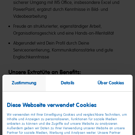
sicherer Umgang mit MS Office, insbesondere Excel und
PowerPoint, ergänzt durch Kenntnisse in Bild- und
Videobearbeitung
Freude an strukturierter, eigenständiger Arbeit,
Organisationsgeschick und eine Hands-on-Mentalität
Abgerundet wird Dein Profil durch Deine
Serviceorientierung, Kommunikationsstärke und gute
Englischkenntnisse
Unsere Extratüte an Benefits​:
Zustimmung
Details
Über Cookies
Job und Freizeit:
Flexibel Arbeiten in Gleitzeit, bezahlt frei
am 24. und 31.12., bis zu 5 Tage Homeoffice monatlich,
Zugang zu Rabattportalen
Diese Webseite verwendet Cookies
Faire Vergütung:
Für alle Praktikant:innen nach
Mindestlohn plus 130 € monatlichem Fahrtkostenzuschuss
Wir verwenden mit Ihrer Einwilligung Cookies und vergleichbare Techniken, um
Inhalte und Anzeigen zu personalisieren, Funktionen für soziale Medien
Praktikums-Vorteile:
anbieten zu können und die Zugriffe auf unsere Website zu analysieren.
Enge Begleitung durch
Außerdem geben wir Daten zu Ihrer Verwendung unserer Website an unsere
Praktikumsbetreuung, Events im Praktikantennetzwerk
Partner für soziale Medien, Werbung und Analysen weiter. Unsere Partner