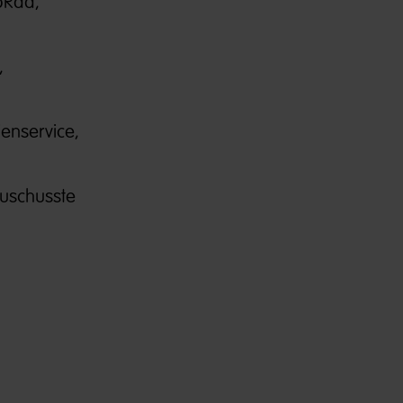
bRad,
,
enservice,
zuschusste