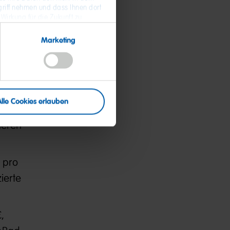
riff nehmen und dass Ihnen dort
 Wirkung für die Zukunft zu
 Daten und zum Widerruf Ihrer
Marketing
Alle Cookies erlauben
stage,
heren
 pro
ierte
,