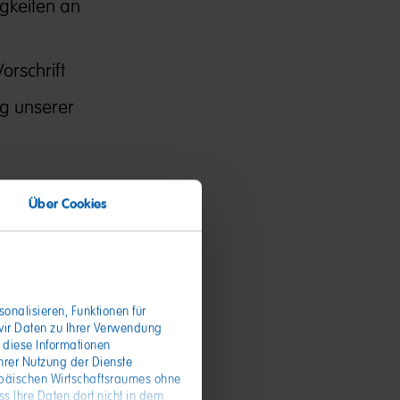
gkeiten an
orschrift
ng unserer
Über Cookies
onalisieren, Funktionen für
wir Daten zu Ihrer Verwendung
schen
 diese Informationen
hrer Nutzung der Dienste
ührer:in,
opäischen Wirtschaftsraumes ohne
s Ihres
s Ihre Daten dort nicht in dem