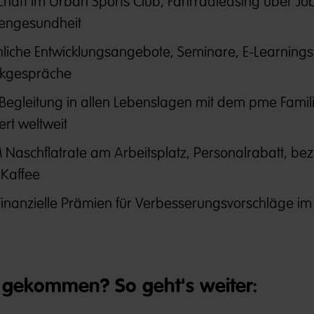
schaft im Urban Sports Club, Fahrradleasing über Jo
kengesundheit
liche Entwicklungsangebote, Seminare, E-Learnings
kgespräche
Begleitung in allen Lebenslagen mit dem pme Famili
ert weltweit
aschflatrate am Arbeitsplatz, Personalrabatt, be
 Kaffee
Finanzielle Prämien für Verbesserungsvorschläge im
gekommen? So geht's weiter: