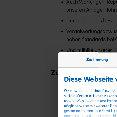
Auch Wartungen, Repa
unseren Anlagen führe
Darüber hinaus beseit
Verantwortungsbewusst
hohen Standards bei Qu
Und mithilfe unserer 
Zustimmung
Zutaten, die Sie mit
Diese Webseite
Berufserfahrung in der
Wir verwenden mit Ihrer Einwilli
soziale Medien anbieten zu könn
Eine abgeschlossene A
unserer Website an unsere Partne
möglicherweise mit weiteren Date
Beruf, z. B. als Fachk
gesammelt haben. Ihre Einwillig
Konditor:in, Bäcker:in
angemessenes datenschutzrechtlic