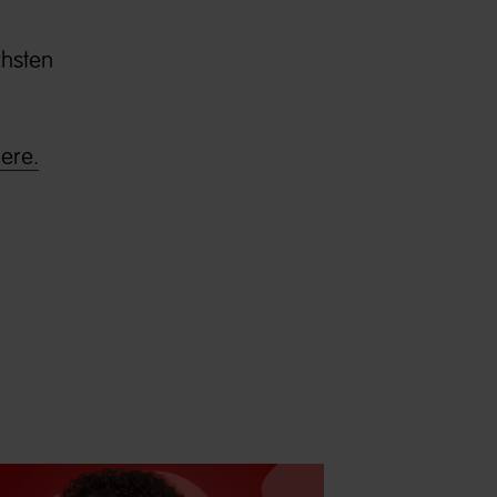
chsten
ere.