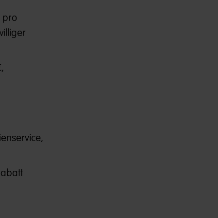
 pro
illiger
,
enservice,
abatt