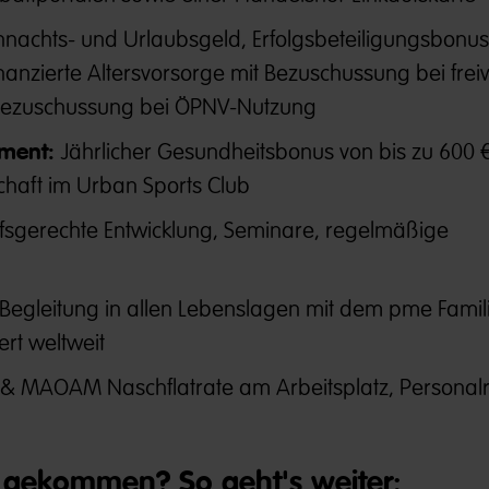
nachts- und Urlaubsgeld, Erfolgsbeteiligungsbonus
nanzierte Altersvorsorge mit Bezuschussung bei freiw
Bezuschussung bei ÖPNV-Nutzung
ment:
Jährlicher Gesundheitsbonus von bis zu 600 €
chaft im Urban Sports Club
fsgerechte Entwicklung, Seminare, regelmäßige
Begleitung in allen Lebenslagen mit dem pme Famili
ert weltweit
 MAOAM Naschflatrate am Arbeitsplatz, Personalr
gekommen? So geht's weiter: