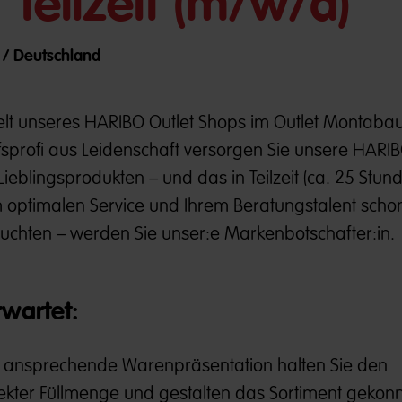
 Teilzeit (m/w/d)
r / Deutschland
lt unseres HARIBO Outlet Shops im Outlet Montabau
fsprofi aus Leidenschaft versorgen Sie unsere HARI
eblingsprodukten – und das in Teilzeit (ca. 25 Stun
m optimalen Service und Ihrem Beratungstalent scho
chten – werden Sie unser:e Markenbotschafter:in.
rwartet:
ine ansprechende Warenpräsentation halten Sie den
kter Füllmenge und gestalten das Sortiment gekonn