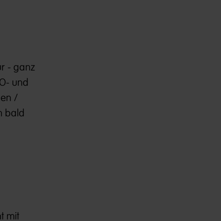
r - ganz
BO- und
den /
n bald
t mit