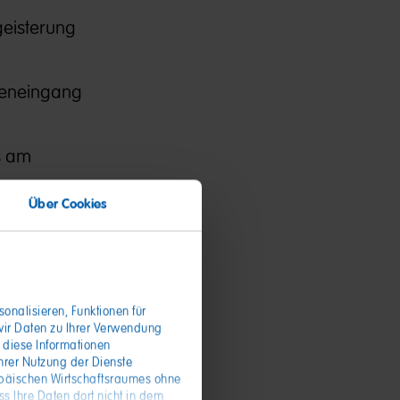
geisterung
areneingang
s am
Über Cookies
rlässig
onalisieren, Funktionen für
wir Daten zu Ihrer Verwendung
 diese Informationen
hrer Nutzung der Dienste
opäischen Wirtschaftsraumes ohne
s Ihre Daten dort nicht in dem