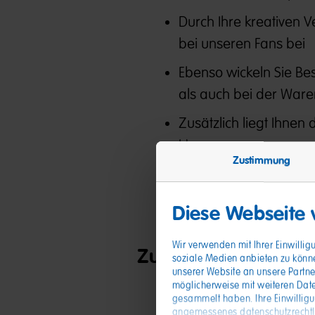
Durch Ihre kreativen 
bei unseren Fans bei
Ebenso wickeln Sie Be
als auch bei der War
Zusätzlich liegt Ihnen
Herzen
Zustimmung
Vor allem führen Sie 
durch und stellen som
Diese Webseite
Wir verwenden mit Ihrer Einwilli
Zutaten, die Sie mit
soziale Medien anbieten zu könn
unserer Website an unsere Partne
möglicherweise mit weiteren Date
Routinierter Umgang m
gesammelt haben. Ihre Einwillig
angemessenes datenschutzrechtlic