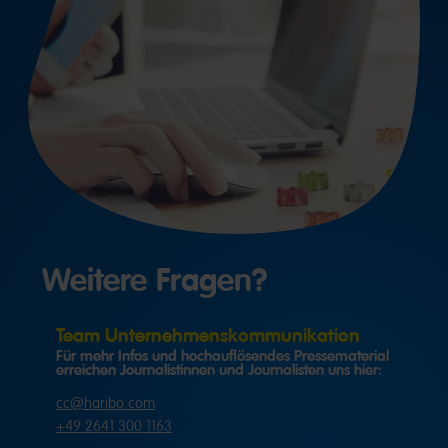
Weitere Fragen?
Team Unternehmenskommunikation
Für mehr Infos und hochauflösendes Pressematerial
erreichen Journalistinnen und Journalisten uns hier:
cc@haribo.com
+49 2641 300 1163