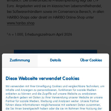
erhältlich. Die unverbindliche Preisempfehlung liegt bei 1,19
Euro. Angeboten wird sie im klassischen Lebensmittelhandel,
bei Süßwarenhändlern sowie im Convenience-Bereich, in allen
HARIBO-Shops oder direkt im HARIBO Online-Shop unter
www.haribo.shop
.
¹ n = 1.000, Erhebungszeitraum April 2026
Zustimmung
Details
Über Cookies
Diese Webseite verwendet Cookies
Wir verwenden mit Ihrer Einwilligung Cookies und vergleichbare Techniken, um
Inhalte und Anzeigen zu personalisieren, Funktionen für soziale Medien
anbieten zu können und die Zugriffe auf unsere Website zu analysieren.
Außerdem geben wir Daten zu Ihrer Verwendung unserer Website an unsere
Partner für soziale Medien, Werbung und Analysen weiter. Unsere Partner
führen diese Informationen möglicherweise mit weiteren Daten zusammen,
(PDF)
die Sie ihnen bereitgestellt haben oder die sie im Rahmen Ihrer Nutzung der