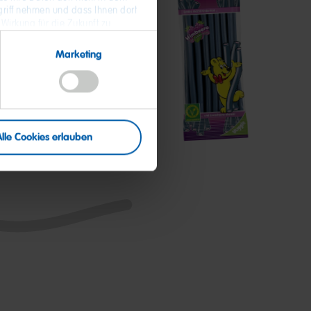
riff nehmen und dass Ihnen dort
 Wirkung für die Zukunft zu
 Daten und zum Widerruf Ihrer
Balla-
Marketing
Stixx
Himbeere
Alle Cookies erlauben