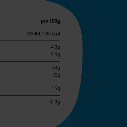
pro 100g
1638kJ / 387kcal
4.3g
2.5g
84g
70g
1.5g
0.13g