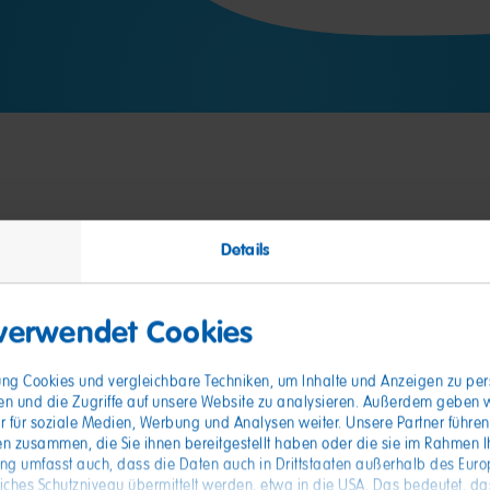
Details
nde
 verwendet Cookies
gung Cookies und vergleichbare Techniken, um Inhalte und Anzeigen zu pers
en und die Zugriffe auf unsere Website zu analysieren. Außerdem geben 
r für soziale Medien, Werbung und Analysen weiter. Unsere Partner führen
n zusammen, die Sie ihnen bereitgestellt haben oder die sie im Rahmen I
ung umfasst auch, dass die Daten auch in Drittstaaten außerhalb des Eur
hes Schutzniveau übermittelt werden, etwa in die USA. Das bedeutet, das