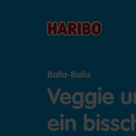
Balla-Balla
Veggie u
ein biss