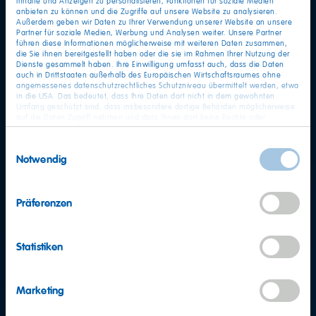
Inhalte und Anzeigen zu personalisieren, Funktionen für soziale Medien
anbieten zu können und die Zugriffe auf unsere Website zu analysieren.
Außerdem geben wir Daten zu Ihrer Verwendung unserer Website an unsere
Partner für soziale Medien, Werbung und Analysen weiter. Unsere Partner
führen diese Informationen möglicherweise mit weiteren Daten zusammen,
die Sie ihnen bereitgestellt haben oder die sie im Rahmen Ihrer Nutzung der
Dienste gesammelt haben. Ihre Einwilligung umfasst auch, dass die Daten
auch in Drittstaaten außerhalb des Europäischen Wirtschaftsraumes ohne
angemessenes datenschutzrechtliches Schutzniveau übermittelt werden, etwa
in die USA. Das bedeutet, dass Ihre Daten dort nicht in dem gewohnten
Umfang geschützt sind, dass insbesondere dortige Behörden möglicherweise
auf die Daten Zugriff nehmen und dass Ihnen dort keine Rechte oder
Rechtsbehelfe zur Verfügung stehen. Sie haben das Rechts, Ihre Einwilligung
jederzeit mit Wirkung für die Zukunft zu widerrufen. In unserer
Einwilligungsauswahl
Datenschutzerklärung
finden Sie detaillierten Informationen zur Verarbeitung
Notwendig
Ihrer Daten und zum Widerruf Ihrer Einwilligung. Unser Impressum finden Sie
hier
.
Präferenzen
Statistiken
Marketing