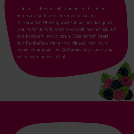
Jederzeit ist Beerenzeit! Denn unsere beliebten
Berries mit softem Geleekern und buntem
Zuckerperlen-Überzug wachsen bei uns das ganze
Jahr. Perle für Perle einzeln veredelt, machen sie Lust
aufs Knabbern und Knibbeln. Oder einfach direkt
aufs Reinbeißen: Wer einmal blinzelt, kann kaum
sagen, ob er eben HARIBO Berries oder sogar eine
echte Beere genascht hat.