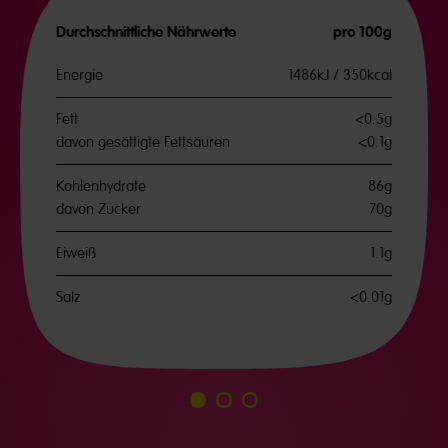
Durchschnittliche Nährwerte
pro 100g
Energie
1486kJ / 350kcal
Fett
<0.5g
davon gesättigte Fettsäuren
<0.1g
Kohlenhydrate
86g
davon Zucker
70g
Eiweiß
1.1g
Salz
<0.01g
Go
Go
Go
to
to
to
slide
slide
slide