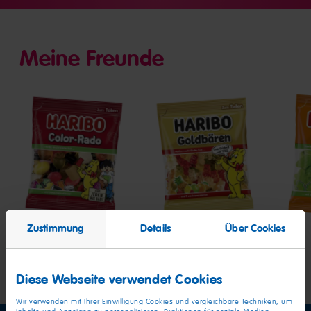
1
2
3
Meine Freunde
Color-
Goldbären
Qua
Rado
Zustimmung
Details
Über Cookies
Diese Webseite verwendet Cookies
Wir verwenden mit Ihrer Einwilligung Cookies und vergleichbare Techniken, um