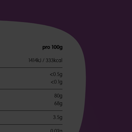
pro 100g
1414kJ / 333kcal
<0.5g
<0.1g
80g
68g
3.5g
0.02g