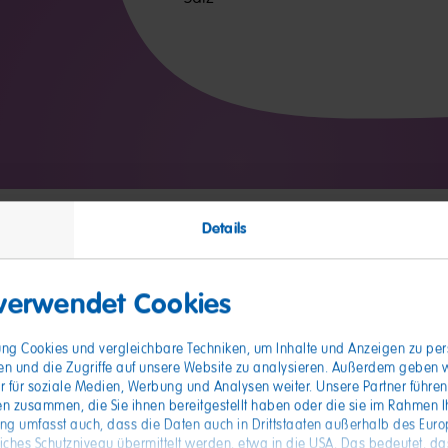
Details
 verwendet Cookies
nde
gung Cookies und vergleichbare Techniken, um Inhalte und Anzeigen zu pers
en und die Zugriffe auf unsere Website zu analysieren. Außerdem geben 
r für soziale Medien, Werbung und Analysen weiter. Unsere Partner führen
n zusammen, die Sie ihnen bereitgestellt haben oder die sie im Rahmen I
ung umfasst auch, dass die Daten auch in Drittstaaten außerhalb des Eur
hes Schutzniveau übermittelt werden, etwa in die USA. Das bedeutet, das