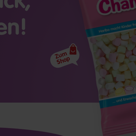
ck,
en!
Zum
Shop