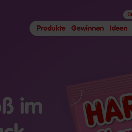
Ü
Produkte
Gewinnen
Ideen
ß im