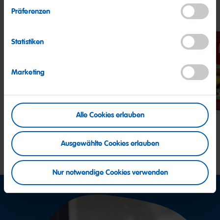
Meine Freunde
Präferenzen
Statistiken
Marketing
Goldbären
Saft
Colo
Goldbären
Rad
Alle Cookies erlauben
Ausgewählte Cookies erlauben
Nur notwendige Cookies verwenden