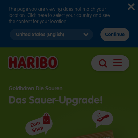
The page you are viewing does not match your
location. Click here to select your country and see
the content for your location.
Select
Continue
country
version
Navigatio
Suche
öffnen
Goldbären Die Sauren
Das Sauer-Upgrade!
Zutaten
Zum
Shop