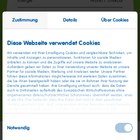
Energie
1432kJ / 338kcal
Fett
<0.5g
Zustimmung
Details
Über Cookies
davon gesättigte Fettsäuren
0.1g
Kohlenhydrate
77g
Diese Webseite verwendet Cookies
davon Zucker
49g
Wir verwenden mit Ihrer Einwilligung Cookies und vergleichbare Techniken, um
Eiweiß
5.4g
Inhalte und Anzeigen zu personalisieren, Funktionen für soziale Medien
anbieten zu können und die Zugriffe auf unsere Website zu analysieren.
Außerdem geben wir Daten zu Ihrer Verwendung unserer Website an unsere
Salz
0.32g
Partner für soziale Medien, Werbung und Analysen weiter. Unsere Partner
führen diese Informationen möglicherweise mit weiteren Daten zusammen,
die Sie ihnen bereitgestellt haben oder die sie im Rahmen Ihrer Nutzung der
Dienste gesammelt haben. Ihre Einwilligung umfasst auch, dass die Daten
auch in Drittstaaten außerhalb des Europäischen Wirtschaftsraumes ohne
angemessenes datenschutzrechtliches Schutzniveau übermittelt werden, etwa
in die USA. Das bedeutet, dass Ihre Daten dort nicht in dem gewohnten
Go
Go
Go
Umfang geschützt sind, dass insbesondere dortige Behörden möglicherweise
auf die Daten Zugriff nehmen und dass Ihnen dort keine Rechte oder
to
to
to
Rechtsbehelfe zur Verfügung stehen. Sie haben das Rechts, Ihre Einwilligung
slide
slide
slide
jederzeit mit Wirkung für die Zukunft zu widerrufen. In unserer
1
2
3
Einwilligungsauswahl
Datenschutzerklärung
finden Sie detaillierten Informationen zur Verarbeitung
Notwendig
Ihrer Daten und zum Widerruf Ihrer Einwilligung. Unser Impressum finden Sie
hier
.