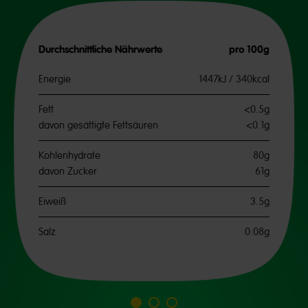
Durchschnittliche Nährwerte
pro 100g
Energie
1447kJ / 340kcal
Fett
<0.5g
davon gesättigte Fettsäuren
<0.1g
Kohlenhydrate
80g
davon Zucker
61g
Eiweiß
3.5g
Salz
0.08g
Go
Go
Go