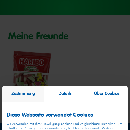
to
to
to
slide
slide
slide
1
2
3
Meine Freunde
Wassermelonen
Zustimmung
Details
Über Cookies
Diese Webseite verwendet Cookies
Wir verwenden mit Ihrer Einwilligung Cookies und vergleichbare Techniken, um
Inhalte und Anzeigen zu personalisieren, Funktionen für soziale Medien