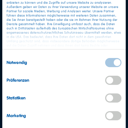
anbieten zu können und die Zugriffe auf unsere Website zu analysieren.
Außerdem geben wir Daten zu Ihrer Verwendung unserer Website an unsere
Partner für soziale Medien, Werbung und Analysen weiter. Unsere Partner
führen diese Informationen möglicherweise mit weiteren Daten zusammen,
die Sie ihnen bereitgestellt haben oder die sie im Rahmen Ihrer Nutzung der
Dienste gesammelt haben. Ihre Einwilligung umfasst auch, dass die Daten
auch in Drittstaaten außerhalb des Europäischen Wirtschaftsraumes ohne
angemessenes datenschutzrechtliches Schutzniveau übermittelt werden, etwa
in die USA. Das bedeutet, dass Ihre Daten dort nicht in dem gewohnten
Umfang geschützt sind, dass insbesondere dortige Behörden möglicherweise
auf die Daten Zugriff nehmen und dass Ihnen dort keine Rechte oder
Rechtsbehelfe zur Verfügung stehen. Sie haben das Rechts, Ihre Einwilligung
jederzeit mit Wirkung für die Zukunft zu widerrufen. In unserer
Einwilligungsauswahl
Datenschutzerklärung
finden Sie detaillierten Informationen zur Verarbeitung
Notwendig
Ihrer Daten und zum Widerruf Ihrer Einwilligung. Unser Impressum finden Sie
hier
.
Präferenzen
Statistiken
Marketing