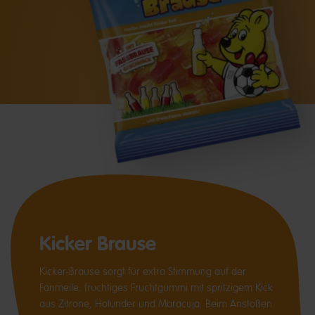
Kicker Brause
Kicker-Brause sorgt für extra Stimmung auf der
Fanmeile: fruchtiges Fruchtgummi mit spritzigem Kick
aus Zitrone, Holunder und Maracuja. Beim Anstoßen