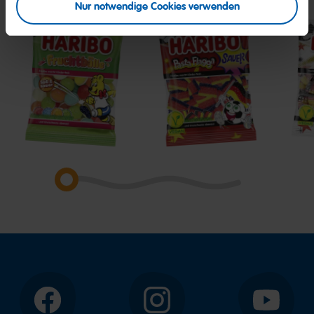
Nur notwendige Cookies verwenden
Fruchtbälle
Pasta
Fan
Flagga
Pixel
Facebook
Instagram
YouTube