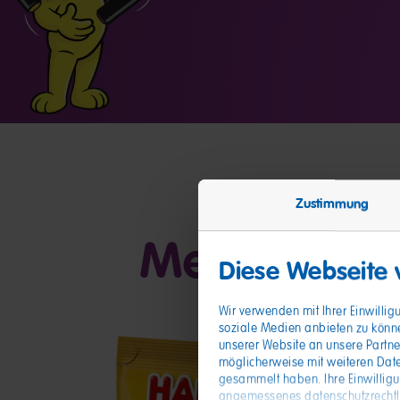
Zustimmung
Meine Freu
Diese Webseite
Wir verwenden mit Ihrer Einwilli
soziale Medien anbieten zu könn
unserer Website an unsere Partne
möglicherweise mit weiteren Date
gesammelt haben. Ihre Einwillig
angemessenes datenschutzrechtlic