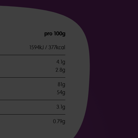
pro 100g
1594kJ / 377kcal
4.1g
2.8g
81g
54g
3.1g
0.79g