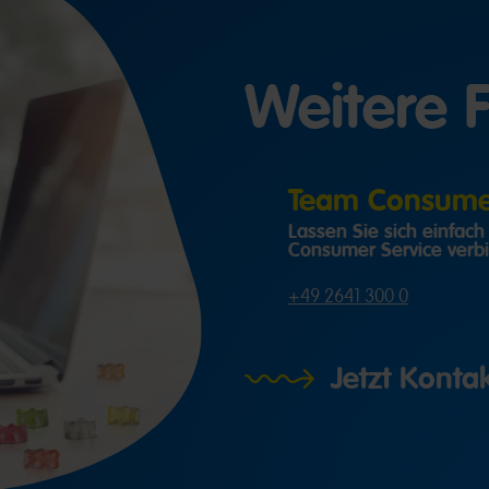
Weitere 
Team Consumer
Lassen Sie sich einfac
Consumer Service verb
+49 2641 300 0
Jetzt Kont