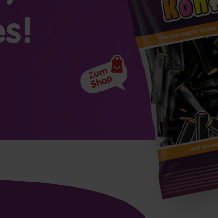
es!
Zum
Shop