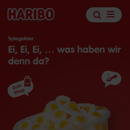
Navigatio
Suche
öffnen
Spiegeleier
Ei, Ei, Ei, … was haben wir
denn da?
Zutaten
Zum
Shop