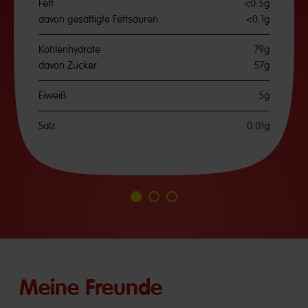
Fett
<0.5g
davon gesättigte Fettsäuren
<0.1g
Kohlenhydrate
79g
davon Zucker
57g
Eiweiß
5g
Salz
0.01g
Go
Go
Go
to
to
to
slide
slide
slide
1
2
3
Meine Freunde