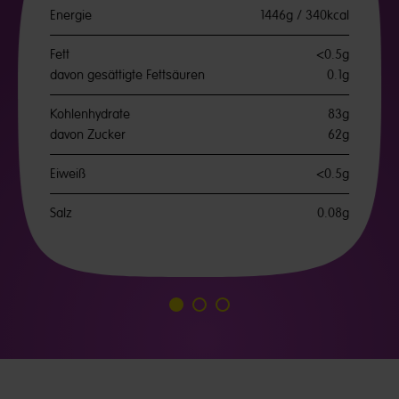
Energie
1446g / 340kcal
Fett
<0.5g
davon gesättigte Fettsäuren
0.1g
Kohlenhydrate
83g
davon Zucker
62g
Eiweiß
<0.5g
Salz
0.08g
Go
Go
Go
to
to
to
slide
slide
slide
1
2
3