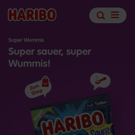
Navigatio
Suche
öffnen
Super Wummis
Super sauer, super
Wummis!
Zutaten
Zum
Shop