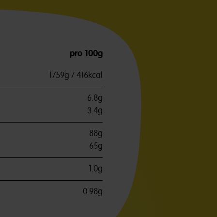
pro 100g
1759g / 416kcal
6.8g
3.4g
88g
65g
1.0g
0.98g