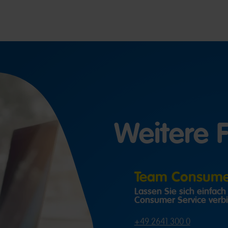
Weitere 
Team Consumer
Lassen Sie sich einfac
Consumer Service verb
+49 2641 300 0