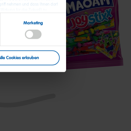
riff nehmen und dass Ihnen dort
 Wirkung für die Zukunft zu
 Daten und zum Widerruf Ihrer
Marketing
MAOAM
JoyStixx
Alle Cookies erlauben