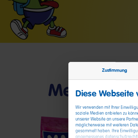
Zustimmung
Meine Freu
Diese Webseite
Wir verwenden mit Ihrer Einwilli
soziale Medien anbieten zu könn
unserer Website an unsere Partne
möglicherweise mit weiteren Date
gesammelt haben. Ihre Einwillig
angemessenes datenschutzrechtlic