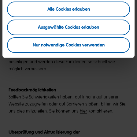
gesetzlichen Regelungen veröffentlicht wurden,
Alle Cookies erlauben
entsprechen unter Umständen nicht vollständig den
heutigen Anforderungen. Eine nachträgliche Anpassung
wäre mit einem unverhältnismäßigen wirtschaftlichen
Ausgewählte Cookies erlauben
Aufwand verbunden. Neu erstellte Inhalte gestalten wir
fortlaufend barrierefrei.
Nur notwendige Cookies verwenden
Wir arbeiten kontinuierlich daran, diese Barrieren zu
beseitigen und werden diese Funktionen so schnell wie
möglich verbessern.
Feedbackmöglichkeiten
Sollten Sie Schwierigkeiten haben, auf Inhalte auf unserer
Website zuzugreifen oder auf Barrieren stoßen, bitten wir Sie,
uns dies mitzuteilen. Sie können uns
hier
kontaktieren.
Überprüfung und Aktualisierung der