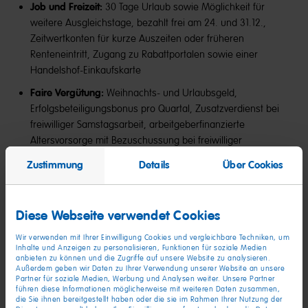
Job und Freizeit:
30 Tage Urlaub sowie Möglichkeit für
weitere Ausgleichstage, bezahlt frei am 24. und 31.12.,
Zeitwertkonten für kurze Auszeiten oder früheren
Renteneintritt, Zugang zu Rabattportalen sowie einer
Handelshof-Einkaufskarte
Faire Vergütung:
Weihnachts- und Urlaubsgeld,
Erfolgsbeteiligungsbonus pro Quartal, Zusatzverdienst bei
freiwilliger Samstagsarbeit, arbeitgeberfinanzierte
Altersvorsorge mit Bezuschussung bei freiwilliger
Entgeltumwandlung, Bezuschussung bei ÖPNV-Nutzung
Zustimmung
Details
Über Cookies
Gesundheitsmanagement:
Jährlicher Gesundheitsbonus
von bis zu 600 €, vergünstigte Mitgliedschaft im Urban
Sports Club, Fahrradleasing über JobRad, Angebote für die
Diese Webseite verwendet Cookies
Rückengesundheit
Wir verwenden mit Ihrer Einwilligung Cookies und vergleichbare Techniken, um
Weiterbildung:
Persönliche Entwicklungsangebote,
Inhalte und Anzeigen zu personalisieren, Funktionen für soziale Medien
anbieten zu können und die Zugriffe auf unsere Website zu analysieren.
Seminare, E-Learnings, regelmäßige Feedbackgespräche
Außerdem geben wir Daten zu Ihrer Verwendung unserer Website an unsere
Partner für soziale Medien, Werbung und Analysen weiter. Unsere Partner
24/7-Unterstützung:
Begleitung in allen Lebenslagen mit
führen diese Informationen möglicherweise mit weiteren Daten zusammen,
die Sie ihnen bereitgestellt haben oder die sie im Rahmen Ihrer Nutzung der
dem pme Familienservice, 365 Tage unfallversichert