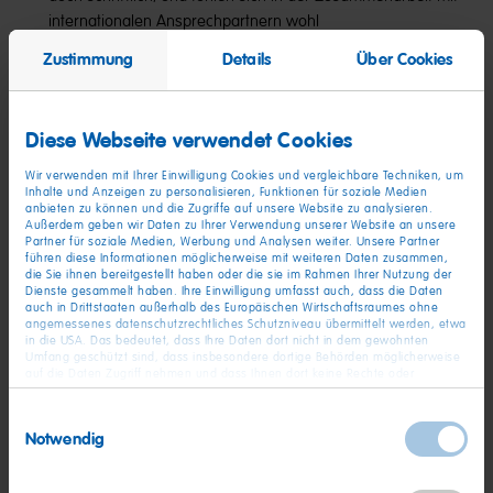
internationalen Ansprechpartnern wohl
Zustimmung
Details
Über Cookies
Unsere Extratüte an Benefits​:
Job und Freizeit:
Flexibel Arbeiten in Gleitzeit, 30 Tage
Diese Webseite verwendet Cookies
Urlaub plus bis zu 10 Gleitzeittage, bezahlt frei am 24. und
31.12., bis zu 5 Tage Homeoffice monatlich, Zeitwertkonten
Wir verwenden mit Ihrer Einwilligung Cookies und vergleichbare Techniken, um
Inhalte und Anzeigen zu personalisieren, Funktionen für soziale Medien
für kurze Auszeiten oder früheren Renteneintritt, Zugang zu
anbieten zu können und die Zugriffe auf unsere Website zu analysieren.
Rabattportalen sowie einer Handelshof-Einkaufskarte
Außerdem geben wir Daten zu Ihrer Verwendung unserer Website an unsere
Partner für soziale Medien, Werbung und Analysen weiter. Unsere Partner
Faire Vergütung:
Weihnachts- und Urlaubsgeld,
führen diese Informationen möglicherweise mit weiteren Daten zusammen,
die Sie ihnen bereitgestellt haben oder die sie im Rahmen Ihrer Nutzung der
Erfolgsbeteiligungsbonus pro Quartal,
Dienste gesammelt haben. Ihre Einwilligung umfasst auch, dass die Daten
arbeitgeberfinanzierte Altersvorsorge mit Bezuschussung
auch in Drittstaaten außerhalb des Europäischen Wirtschaftsraumes ohne
angemessenes datenschutzrechtliches Schutzniveau übermittelt werden, etwa
bei freiwilliger Entgeltumwandlung, Bezuschussung bei
in die USA. Das bedeutet, dass Ihre Daten dort nicht in dem gewohnten
ÖPNV-Nutzung
Umfang geschützt sind, dass insbesondere dortige Behörden möglicherweise
auf die Daten Zugriff nehmen und dass Ihnen dort keine Rechte oder
Rechtsbehelfe zur Verfügung stehen. Sie haben das Rechts, Ihre Einwilligung
Gesundheitsmanagement:
Jährlicher Gesundheitsbonus
jederzeit mit Wirkung für die Zukunft zu widerrufen. In unserer
Einwilligungsauswahl
von bis zu 600 €, vergünstigte Mitgliedschaft im Urban
Datenschutzerklärung
finden Sie detaillierten Informationen zur Verarbeitung
Notwendig
Ihrer Daten und zum Widerruf Ihrer Einwilligung. Unser Impressum finden Sie
Sports Club, Fahrradleasing über JobRad
hier
.
Weiterbildung:
Bedarfsgerechte interne