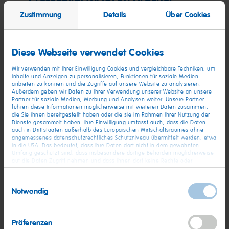
2022
Zustimmung
Details
Über Cookies
Print
(2,6 MB)
Diese Webseite verwendet Cookies
Wir verwenden mit Ihrer Einwilligung Cookies und vergleichbare Techniken, um
Inhalte und Anzeigen zu personalisieren, Funktionen für soziale Medien
anbieten zu können und die Zugriffe auf unsere Website zu analysieren.
Außerdem geben wir Daten zu Ihrer Verwendung unserer Website an unsere
Partner für soziale Medien, Werbung und Analysen weiter. Unsere Partner
führen diese Informationen möglicherweise mit weiteren Daten zusammen,
die Sie ihnen bereitgestellt haben oder die sie im Rahmen Ihrer Nutzung der
Dienste gesammelt haben. Ihre Einwilligung umfasst auch, dass die Daten
auch in Drittstaaten außerhalb des Europäischen Wirtschaftsraumes ohne
angemessenes datenschutzrechtliches Schutzniveau übermittelt werden, etwa
in die USA. Das bedeutet, dass Ihre Daten dort nicht in dem gewohnten
Umfang geschützt sind, dass insbesondere dortige Behörden möglicherweise
auf die Daten Zugriff nehmen und dass Ihnen dort keine Rechte oder
Rechtsbehelfe zur Verfügung stehen. Sie haben das Rechts, Ihre Einwilligung
jederzeit mit Wirkung für die Zukunft zu widerrufen. In unserer
Einwilligungsauswahl
Datenschutzerklärung
finden Sie detaillierten Informationen zur Verarbeitung
Notwendig
Ihrer Daten und zum Widerruf Ihrer Einwilligung. Unser Impressum finden Sie
hier
.
Bild (JPG, PNG)
Präferenzen
Pressebild: TV-Spot-Snippet