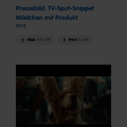
Pressebild: TV-Spot-Snippet
Mädchen mit Produkt
2022
Web
Print
(220,2 KB)
(3,5 MB)