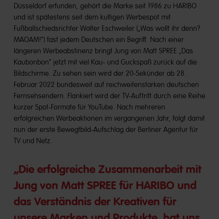
Düsseldorf erfunden, gehört die Marke seit 1986 zu HARIBO
und ist spätestens seit dem kultigen Werbespot mit
Fußballschiedsrichter Walter Eschweiler („Was wollt ihr denn?
MAOAM!“) fast jedem Deutschen ein Begriff. Nach einer
längeren Werbeabstinenz bringt Jung von Matt SPREE „Das
Kaubonbon“ jetzt mit viel Kau- und Guckspaß zurück auf die
Bildschirme. Zu sehen sein wird der 20-Sekünder ab 28.
Februar 2022 bundesweit auf reichweitenstarken deutschen
Fernsehsendern. Flankiert wird der TV-Auftritt durch eine Reihe
kurzer Spot-Formate für YouTube. Nach mehreren
erfolgreichen Werbeaktionen im vergangenen Jahr, folgt damit
nun der erste Bewegtbild-Aufschlag der Berliner Agentur für
TV und Netz.
„Die erfolgreiche Zusammenarbeit mit
Jung von Matt SPREE für HARIBO und
das Verständnis der Kreativen für
unsere Marken und Produkte, hat uns