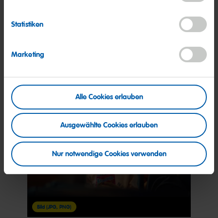
Mutter und Tochter
Statistiken
2022
Web
Print
(249,4 KB)
(1,4 MB)
Marketing
Alle Cookies erlauben
Ausgewählte Cookies erlauben
Nur notwendige Cookies verwenden
Bild (JPG, PNG)