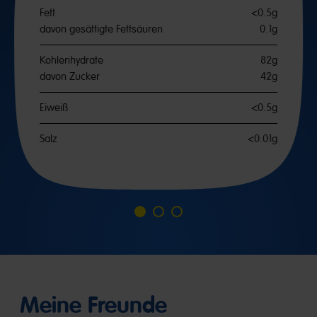
Fett
<0.5g
davon gesättigte Fettsäuren
0.1g
Kohlenhydrate
82g
davon Zucker
42g
Eiweiß
<0.5g
Salz
<0.01g
Go
Go
Go
to
to
to
slide
slide
slide
1
2
3
Meine Freunde