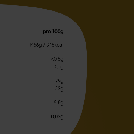
pro 100g
1466g / 345kcal
<0,5g
0,1g
79g
53g
5,8g
0,02g