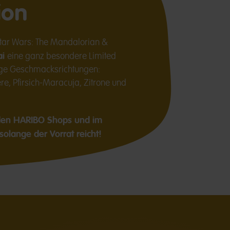
ion
Star Wars: The Mandalorian &
ai
eine ganz besondere Limited
chige Geschmacksrichtungen:
e, Pfirsich-Maracuja, Zitrone und
n den HARIBO Shops und im
olange der Vorrat reicht!