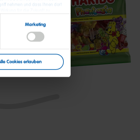
riff nehmen und dass Ihnen dort
 Wirkung für die Zukunft zu
 Daten und zum Widerruf Ihrer
Marketing
Phantasia
Alle Cookies erlauben