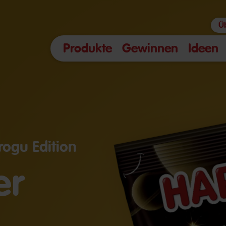
Ü
Produkte
Gewinnen
Ideen
ogu Edition
er