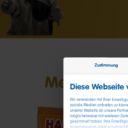
Zustimmung
Meine Freu
Diese Webseite
Wir verwenden mit Ihrer Einwilli
soziale Medien anbieten zu könn
unserer Website an unsere Partne
möglicherweise mit weiteren Date
gesammelt haben. Ihre Einwillig
angemessenes datenschutzrechtlic