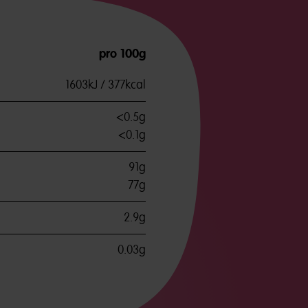
pro 100g
1603kJ / 377kcal
<0.5g
<0.1g
91g
77g
2.9g
0.03g