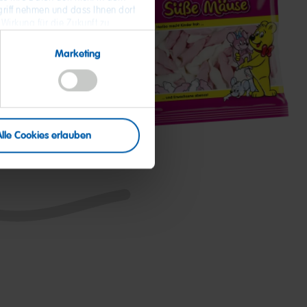
riff nehmen und dass Ihnen dort
 Wirkung für die Zukunft zu
 Daten und zum Widerruf Ihrer
Süße
Mäuse
Marketing
Alle Cookies erlauben