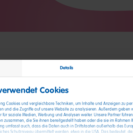
Details
nde
 verwendet Cookies
gung Cookies und vergleichbare Techniken, um Inhalte und Anzeigen zu pers
en und die Zugriffe auf unsere Website zu analysieren. Außerdem geben 
r für soziale Medien, Werbung und Analysen weiter. Unsere Partner führen
n zusammen, die Sie ihnen bereitgestellt haben oder die sie im Rahmen I
ung umfasst auch, dass die Daten auch in Drittstaaten außerhalb des Eur
hes Schutzniveau übermittelt werden, etwa in die USA. Das bedeutet, das