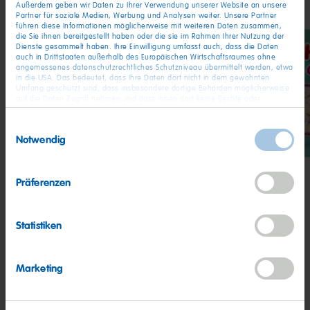
Außerdem geben wir Daten zu Ihrer Verwendung unserer Website an unsere
Partner für soziale Medien, Werbung und Analysen weiter. Unsere Partner
führen diese Informationen möglicherweise mit weiteren Daten zusammen,
die Sie ihnen bereitgestellt haben oder die sie im Rahmen Ihrer Nutzung der
Dienste gesammelt haben. Ihre Einwilligung umfasst auch, dass die Daten
auch in Drittstaaten außerhalb des Europäischen Wirtschaftsraumes ohne
angemessenes datenschutzrechtliches Schutzniveau übermittelt werden, etwa
in die USA. Das bedeutet, dass Ihre Daten dort nicht in dem gewohnten
Umfang geschützt sind, dass insbesondere dortige Behörden möglicherweise
Chamallows
Chamallows
Cha
auf die Daten Zugriff nehmen und dass Ihnen dort keine Rechte oder
Rechtsbehelfe zur Verfügung stehen. Sie haben das Rechts, Ihre Einwilligung
Rombiss
Minis
Twirl
jederzeit mit Wirkung für die Zukunft zu widerrufen. In unserer
Einwilligungsauswahl
Datenschutzerklärung
finden Sie detaillierten Informationen zur Verarbeitung
Notwendig
Ihrer Daten und zum Widerruf Ihrer Einwilligung. Unser Impressum finden Sie
hier
.
Präferenzen
Statistiken
Weitere Rezepte mit
Marketing
Chamallows