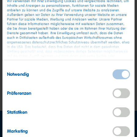
Wir verwenden mit Ihrer Einwilligung Cookies und vergleichbare Techniken, um
Inhalte und Anzeigen zu personalisieren, Funktionen für soziale Medien
anbieten zu können und die Zugriffe auf unsere Website zu analysieren.
Außerdem geben wir Daten zu Ihrer Verwendung unserer Website an unsere
Partner für soziale Medien, Werbung und Analysen weiter. Unsere Partner
führen diese Informationen möglicherweise mit weiteren Daten zusammen,
die Sie ihnen bereitgestellt haben oder die sie im Rahmen Ihrer Nutzung der
Dienste gesammelt haben. Ihre Einwilligung umfasst auch, dass die Daten
auch in Drittstaaten außerhalb des Europäischen Wirtschaftsraumes ohne
angemessenes datenschutzrechtliches Schutzniveau übermittelt werden, etwa
in die USA. Das bedeutet, dass Ihre Daten dort nicht in dem gewohnten
Bild (JPG)
Umfang geschützt sind, dass insbesondere dortige Behörden möglicherweise
auf die Daten Zugriff nehmen und dass Ihnen dort keine Rechte oder
Rechtsbehelfe zur Verfügung stehen. Sie haben das Rechts, Ihre Einwilligung
Pressebild Aufwiegen in Bonn
jederzeit mit Wirkung für die Zukunft zu widerrufen. In unserer
Einwilligungsauswahl
Datenschutzerklärung
finden Sie detaillierten Informationen zur Verarbeitung
Notwendig
2020
Ihrer Daten und zum Widerruf Ihrer Einwilligung. Unser Impressum finden Sie
hier
.
Web
(13,6 MB)
Präferenzen
Statistiken
Marketing