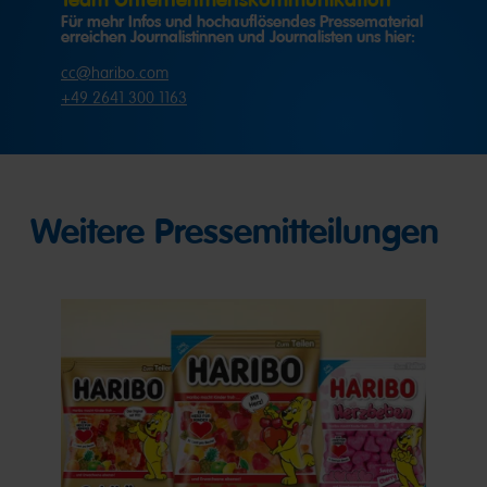
Für mehr Infos und hochauflösendes Pressematerial
erreichen Journalistinnen und Journalisten uns hier:
cc@haribo.com
+49 2641 300 1163
Weitere Pressemitteilungen