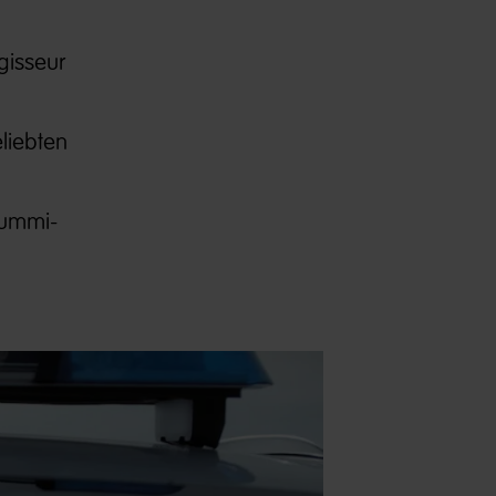
gisseur
liebten
gummi-