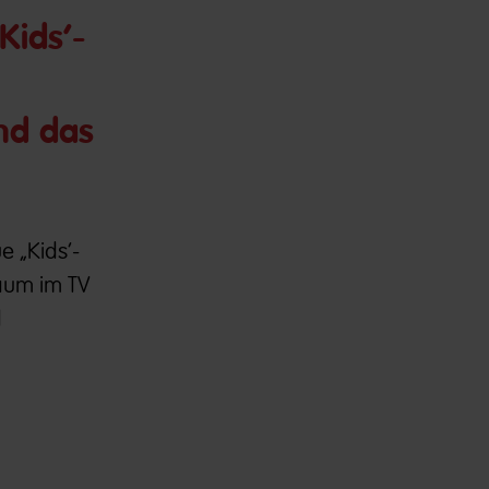
Kids‘-
nd das
e „Kids‘-
Raum im TV
d