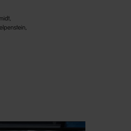
midt,
elpenstein,