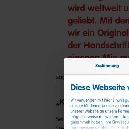
wird weltweit 
geliebt. Mit de
wir ein Origina
der Handschrif
eigenen Mix au
Zustimmung
sagt Holger Lackhoff, Chief 
Diese Webseite
„Kids‘ Voices“ mit ga
Wir verwenden mit Ihrer Einwilli
soziale Medien anbieten zu könn
unserer Website an unsere Partne
möglicherweise mit weiteren Date
Seit Jahren erfreut sich HAR
gesammelt haben. Ihre Einwillig
Erwachsene Charaktere sprec
angemessenes datenschutzrechtlic