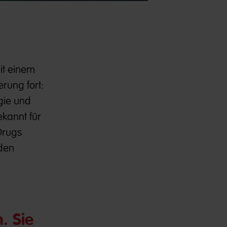
it einem
rung fort:
gie und
ekannt für
 Drugs
nden
. Sie