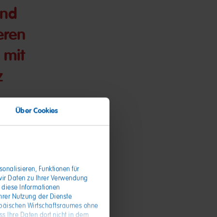
and
eren
 mit
z
Über Cookies
onalisieren, Funktionen für
wir Daten zu Ihrer Verwendung
 diese Informationen
hrer Nutzung der Dienste
theit:
opäischen Wirtschaftsraumes ohne
n Spots so
s Ihre Daten dort nicht in dem