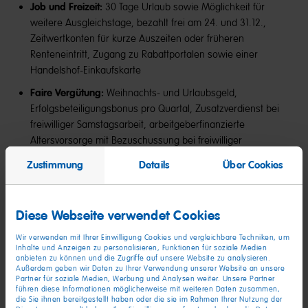
Job und Freizeit:
30 Tage Urlaub sowie Möglichkeit für
weitere Ausgleichstage, bezahlt frei am 24. und 31.12.,
Zeitwertkonten für kurze Auszeiten oder früheren
Renteneintritt, Zugang zu Rabattportalen sowie einer
Handelshof-Einkaufskarte
Faire Vergütung:
Weihnachts- und Urlaubsgeld,
Erfolgsbeteiligungsbonus pro Quartal, Zusatzverdienst bei
freiwilliger Samstagsarbeit, arbeitgeberfinanzierte
Altersvorsorge mit Bezuschussung bei freiwilliger
Entgeltumwandlung, Bezuschussung bei ÖPNV-Nutzung
Zustimmung
Details
Über Cookies
Gesundheitsmanagement:
Jährlicher Gesundheitsbonus
von bis zu 600 €, vergünstigte Mitgliedschaft im Urban
Sports Club, Fahrradleasing über JobRad, Angebote für die
Diese Webseite verwendet Cookies
Rückengesundheit
Wir verwenden mit Ihrer Einwilligung Cookies und vergleichbare Techniken, um
Weiterbildung:
Persönliche Entwicklungsangebote,
Inhalte und Anzeigen zu personalisieren, Funktionen für soziale Medien
anbieten zu können und die Zugriffe auf unsere Website zu analysieren.
Seminare, E-Learnings, regelmäßige Feedbackgespräche
Außerdem geben wir Daten zu Ihrer Verwendung unserer Website an unsere
Partner für soziale Medien, Werbung und Analysen weiter. Unsere Partner
24/7-Unterstützung:
Begleitung in allen Lebenslagen mit
führen diese Informationen möglicherweise mit weiteren Daten zusammen,
die Sie ihnen bereitgestellt haben oder die sie im Rahmen Ihrer Nutzung der
dem pme Familienservice, 365 Tage unfallversichert